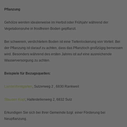
Pflanzung
Gehölze werden idealerweise im Herbst oder Frühjahr während der
Vegetationsruhe in frostfreien Boden gepflanzt.
Bei schwerem, verdichtetem Boden ist eine Tiefenlockerung von Vorteil. Bei
der Pflanzung ist darauf zu achten, dass das Pflanzloch großzügig bemessen
wird. Besonders während des ersten Jahres ist auf eine ausreichende
Wasserversorgung zu achten.
Beispiele für Bezugsquellen:
Landesforstgarten
, Sulzerweg 2 , 6830 Rankweil
Stauden Kopf
, Haltestellenweg 2, 6832 Sulz
Erkundigen Sie sich bei Ihrer Gemeinde bzgl. einer Förderung bei
Neupflanzung.