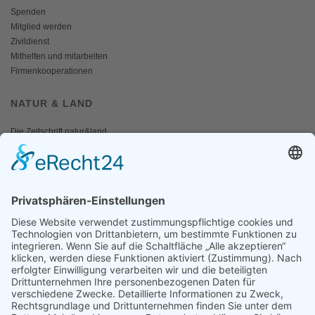
Spenden
Mitglied werden
Zivildienst
Mithelfen und mitarbeiten
Firmenkooperationen
NATUR & LAND
Die Zeitschrift natur&land
Archiv
Mediadaten
PRESSE
Fotos und Logos
Presseaussendungen
Presse
Presseinformationen abonnieren
ÜBER UNS