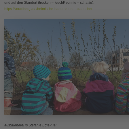
und auf den Standort (trocken – feucht/ sonnig – schattig):
https://vorarlberg.at/-/heimische-baeume-und-straeucher
aufblueherei © Stefanie Egle-Fiel