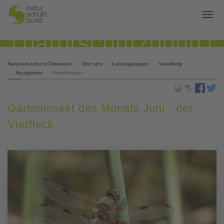
Naturschutzbund Österreich
Über uns
Landesgruppen
Vorarlberg
Neuigkeiten
NewsReader
Garteninsekt des Monats Juni - der
Vierfleck