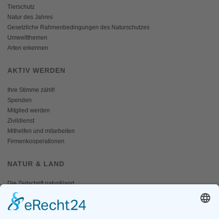
Tierschutz
Natur des Jahres
Gesetzliche Rahmenbedingungen des Naturschutzes
Umweltthemen
Arten erkennen
AKTIV WERDEN
Ihre Stimme zählt!
Spenden
Mitglied werden
Zivildienst
Mithelfen und mitarbeiten
Firmenkooperationen
NATUR & LAND
Die Zeitschrift natur&land
Archiv
Mediadaten