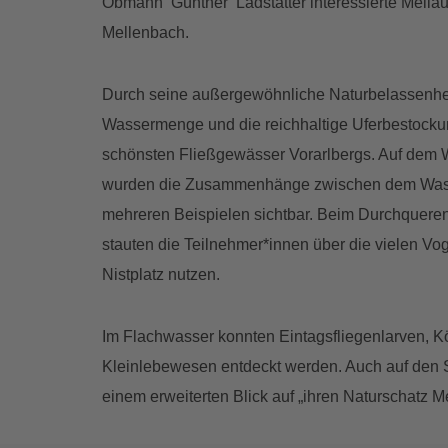
Obmann Günther Ladstätter interessierte Mellau
Mellenbach.
Durch seine außergewöhnliche Naturbelassenheit
Wassermenge und die reichhaltige Uferbestockun
schönsten Fließgewässer Vorarlbergs. Auf dem W
wurden die Zusammenhänge zwischen dem Was
mehreren Beispielen sichtbar. Beim Durchqueren
stauten die Teilnehmer*innen über die vielen Vog
Nistplatz nutzen.
Im Flachwasser konnten Eintagsfliegenlarven, K
Kleinlebewesen entdeckt werden. Auch auf den S
einem erweiterten Blick auf „ihren Naturschatz 