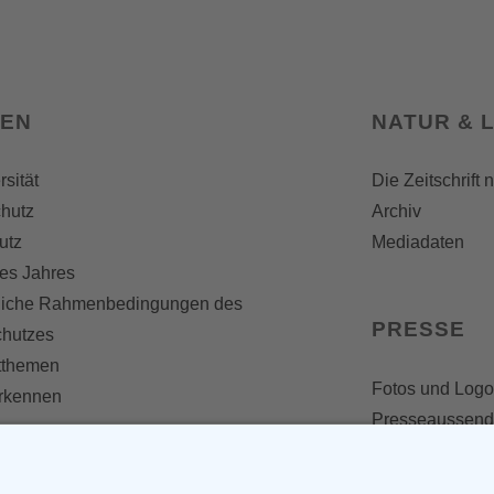
SEN
NATUR & 
rsität
Die Zeitschrift 
hutz
Archiv
utz
Mediadaten
es Jahres
liche Rahmenbedingungen des
PRESSE
chutzes
themen
Fotos und Logo
erkennen
Presseaussen
Presse
Presseinformat
IV WERDEN