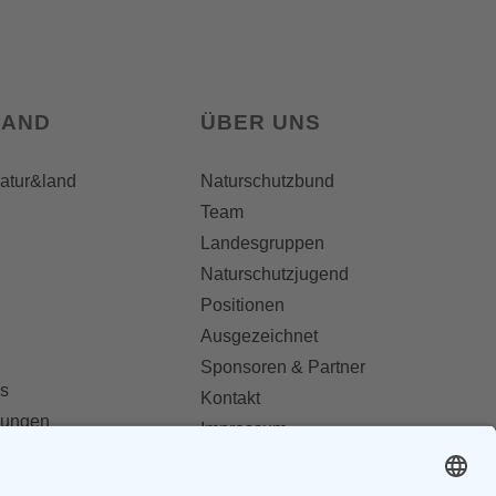
LAND
ÜBER UNS
natur&land
Naturschutzbund
Team
Landesgruppen
Naturschutzjugend
Positionen
Ausgezeichnet
Sponsoren & Partner
s
Kontakt
dungen
Impressum
Datenschutz
ionen abonnieren
AGB