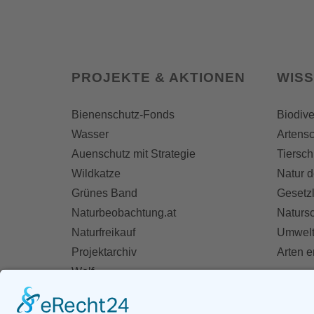
PROJEKTE & AKTIONEN
WIS
Bienenschutz-Fonds
Biodive
Wasser
Artensc
Auenschutz mit Strategie
Tiersch
Wildkatze
Natur d
Grünes Band
Gesetz
Naturbeobachtung.at
Naturs
Naturfreikauf
Umwelt
Projektarchiv
Arten 
Wolf
Fischotter
AKT