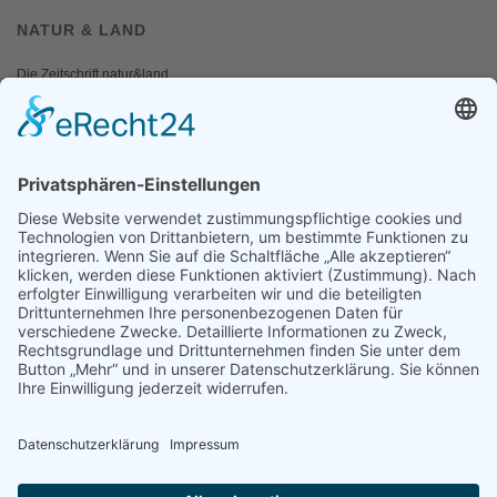
NATUR & LAND
Die Zeitschrift natur&land
Archiv
Mediadaten
PRESSE
Fotos und Logos
Presseaussendungen
Presse
Presseinformationen abonnieren
ÜBER UNS
Naturschutzbund
Team
Landesgruppen
Naturschutzjugend
Positionen