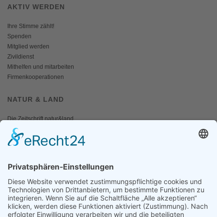
AKTIV WERDEN
Ihre Stimme zählt!
Spenden
Mitglied werden
Zivildienst
Mithelfen und mitarbeiten
Firmenkooperationen
NATUR & LAND
Die Zeitschrift natur&land
Archiv
Mediadaten
PRESSE
Fotos und Logos
Presseaussendungen
Presse
Presseinformationen abonnieren