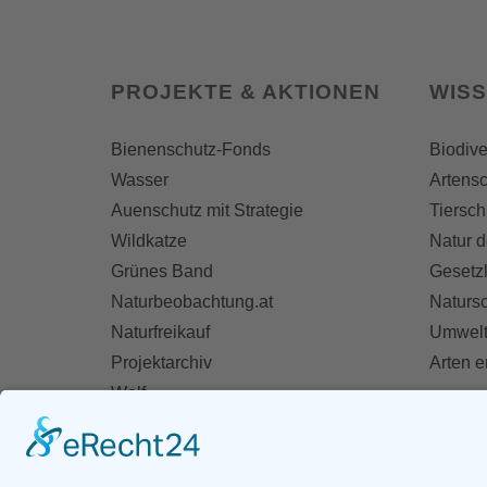
PROJEKTE & AKTIONEN
WIS
Bienenschutz-Fonds
Biodive
Wasser
Artensc
Auenschutz mit Strategie
Tiersch
Wildkatze
Natur d
Grünes Band
Gesetz
Naturbeobachtung.at
Naturs
Naturfreikauf
Umwelt
Projektarchiv
Arten 
Wolf
Fischotter
AKT