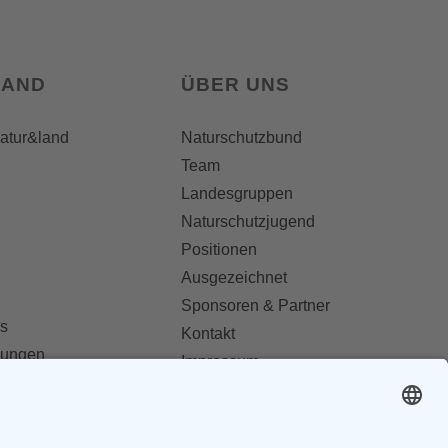
LAND
ÜBER UNS
natur&land
Naturschutzbund
Team
Landesgruppen
Naturschutzjugend
Positionen
Ausgezeichnet
Sponsoren & Partner
s
Kontakt
dungen
Impressum
Datenschutz
ionen abonnieren
AGB