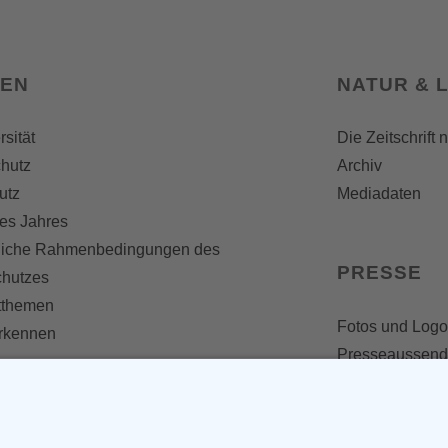
SEN
NATUR & 
rsität
Die Zeitschrift 
hutz
Archiv
utz
Mediadaten
es Jahres
liche Rahmenbedingungen des
PRESSE
chutzes
themen
Fotos und Logo
erkennen
Presseaussen
Presse
Presseinformat
IV WERDEN