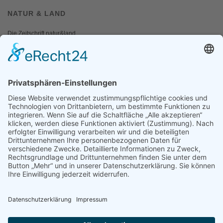
NATUR & LAND
Die Zeitschrift natur&land
Archiv
Mediadaten
PRESSE
Fotos und Logos
Presseaussendungen
Presse
Presseinformationen abonnieren
ÜBER UNS
Naturschutzbund
Team
Landesgruppen
Naturschutzjugend
Positionen