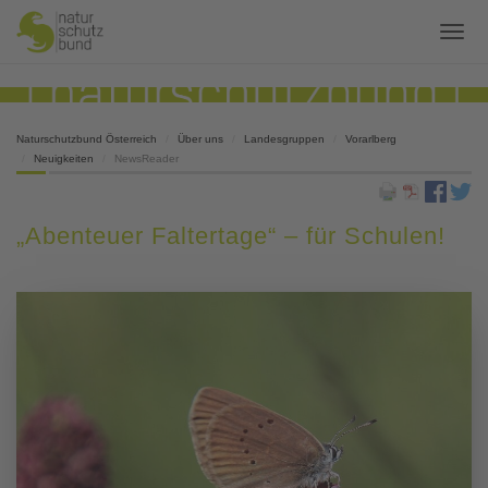
Naturschutzbund Österreich
Über uns
Landesgruppen
Vorarlberg
Neuigkeiten
NewsReader
„Abenteuer Faltertage“ – für Schulen!