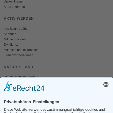
Umweltthemen
Arten erkennen
AKTIV WERDEN
Ihre Stimme zählt!
Spenden
Mitglied werden
Zivildienst
Mithelfen und mitarbeiten
Firmenkooperationen
NATUR & LAND
Die Zeitschrift natur&land
Archiv
Mediadaten
PRESSE
Fotos und Logos