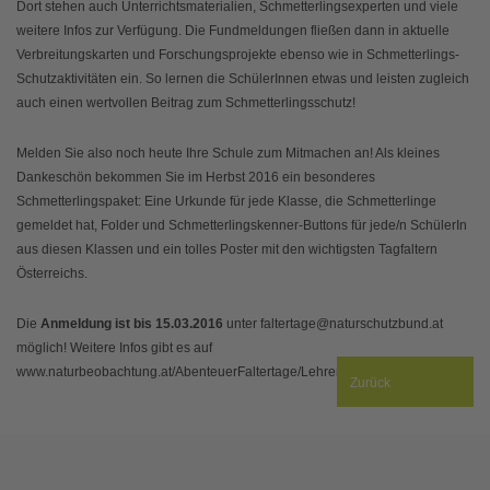
Dort stehen auch Unterrichtsmaterialien, Schmetterlingsexperten und viele
weitere Infos zur Verfügung. Die Fundmeldungen fließen dann in aktuelle
Verbreitungskarten und Forschungsprojekte ebenso wie in Schmetterlings-
Schutzaktivitäten ein. So lernen die SchülerInnen etwas und leisten zugleich
auch einen wertvollen Beitrag zum Schmetterlingsschutz!
Melden Sie also noch heute Ihre Schule zum Mitmachen an! Als kleines
Dankeschön bekommen Sie im Herbst 2016 ein besonderes
Schmetterlingspaket: Eine Urkunde für jede Klasse, die Schmetterlinge
gemeldet hat, Folder und Schmetterlingskenner-Buttons für jede/n SchülerIn
aus diesen Klassen und ein tolles Poster mit den wichtigsten Tagfaltern
Österreichs.
Die
Anmeldung ist bis 15.03.2016
unter faltertage@naturschutzbund.at
möglich! Weitere Infos gibt es auf
www.naturbeobachtung.at/AbenteuerFaltertage/Lehrerbereich .
Zurück