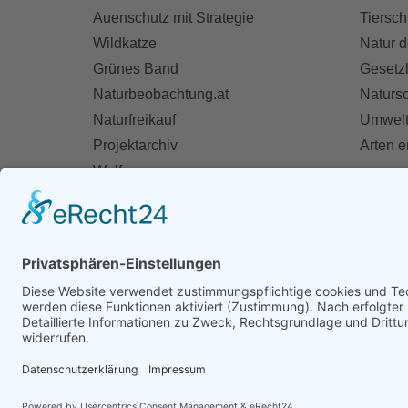
Auenschutz mit Strategie
Tiersch
Wildkatze
Natur d
Grünes Band
Gesetz
Naturbeobachtung.at
Naturs
Naturfreikauf
Umwelt
Projektarchiv
Arten 
Wolf
Fischotter
AKT
Ihre St
Spend
Mitglie
Zivildie
Mithelf
Firmen