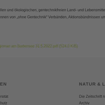
len und ökologischen, gentechnikfreien Land- und Lebensmitte
innen von „ohne Gentechnik“ Verbänden, Aktionsbündnissen und 
egionan am Bodensee 31.5.2022.pdf
(524,0 KiB)
SEN
NATUR & 
rsität
Die Zeitschrift 
hutz
Archiv