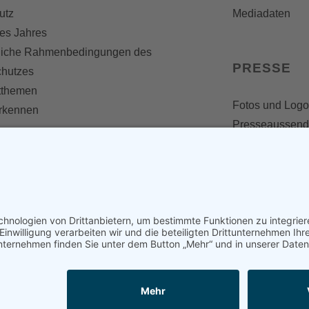
utz
Mediadaten
es Jahres
liche Rahmenbedingungen des
PRESSE
chutzes
themen
Fotos und Logo
erkennen
Presseaussen
Presse
Presseinformat
IV WERDEN
imme zählt!
en
d werden
nst
en und mitarbeiten
kooperationen