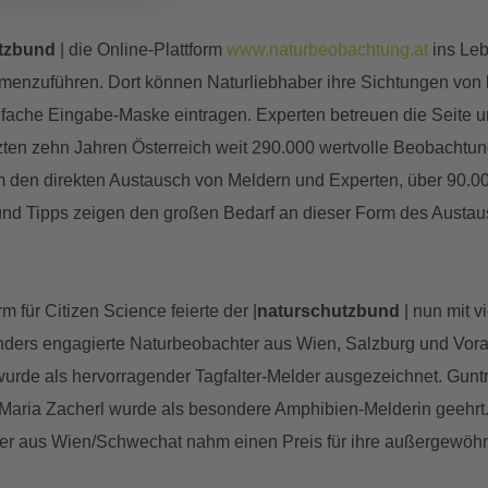
tzbund
| die Online-Plattform
www.naturbeobachtung.at
ins Le
nzuführen. Dort können Naturliebhaber ihre Sichtungen von 
nfache Eingabe-Maske eintragen. Experten betreuen die Seite
tzten zehn Jahren Österreich weit 290.000 wertvolle Beobachtu
 den direkten Austausch von Meldern und Experten, über 90.0
und Tipps zeigen den großen Bedarf an dieser Form des Austau
m für Citizen Science feierte der |
naturschutzbund
| nun mit v
nders engagierte Naturbeobachter aus Wien, Salzburg und Vorarl
wurde als hervorragender Tagfalter-Melder ausgezeichnet. Gunt
Maria Zacherl wurde als besondere Amphibien-Melderin geehrt. 
er aus Wien/Schwechat nahm einen Preis für ihre außergewöhn