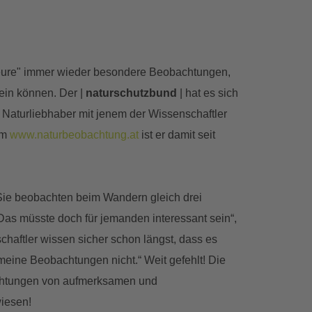
eure" immer wieder besondere Beobachtungen,
sein können. Der |
naturschutzbund
| hat es sich
 Naturliebhaber mit jenem der Wissenschaftler
rm
www.naturbeobachtung.at
ist er damit seit
 Sie beobachten beim Wandern gleich drei
Das müsste doch für jemanden interessant sein“,
haftler wissen sicher schon längst, dass es
 meine Beobachtungen nicht.“ Weit gefehlt! Die
achtungen von aufmerksamen und
iesen!