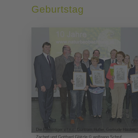
Geburtstag
Die Preisträger v.l.n.r.: Guntram Hufler, Gertrude Hauber
Zacherl und Gotthard Glätzle © wolfgang Schruf