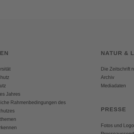
SEN
NATUR & 
rsität
Die Zeitschrift 
hutz
Archiv
utz
Mediadaten
es Jahres
liche Rahmenbedingungen des
PRESSE
chutzes
themen
Fotos und Logo
erkennen
Presseaussen