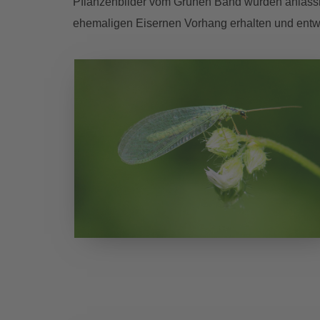
Pflanzenbilder vom Grünen Band wurden anlässlic
ehemaligen Eisernen Vorhang erhalten und entwic