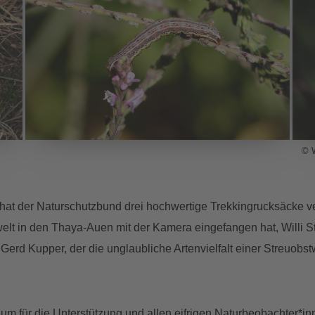
© W
 hat der Naturschutzbund drei hochwertige Trekkingrucksäcke ver
lwelt in den Thaya-Auen mit der Kamera eingefangen hat, Willi 
 Gerd Kupper, der die unglaubliche Artenvielfalt einer Streuobst
m für die Unterstützung und allen eifrigen Naturbeobachter*in