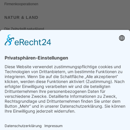
Firmenkooperationen
NATUR & LAND
Die Zeitschrift natur&land
Archiv
Mediadaten
PRESSE
Fotos und Logos
Presseaussendungen
Presse
Presseinformationen abonnieren
ÜBER UNS
Naturschutzbund
Team
Landesgruppen
Naturschutzjugend