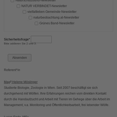
Naturschutzbund-Newsletter
NATUR VERBINDET-Newsletter
vielfaltleben Gemeinde-Newsletter
naturbeobachtung.at-Newsletter
Grünes Band-Newsletter
Sicherheitsfrage
*
Bitte addieren Sie 2 und 3.
Absenden
Referent*in
a
Mag
Helene Möslinger
Studierte Biologie, Zoologie in Wien. Seit 2007 beschäftigt sie sich
durchgehend mit Wölfen. Ihre Erfahrungen reichen vom direkten Kontakt
durch die Handaufzucht und Arbeit mit Tieren im Gehege über die Arbeit im
Management, v.a. Monitoring und Öffentlichkeitsarbeit, frei lebender Wölfe.
Lucas Ende, MSc.