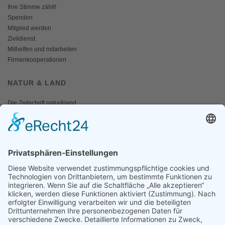
Ihre Stimme zählt!
Spenden
Mitglied werden
Zivildienst
Mithelfen und mitarbeiten
Firmenkooperationen
NATUR & LAND
Die Zeitschrift natur&land
Archiv
Mediadaten
PRESSE
Fotos und Logos
Presseaussendungen
Presse
Presseinformationen abonnieren
ÜBER UNS