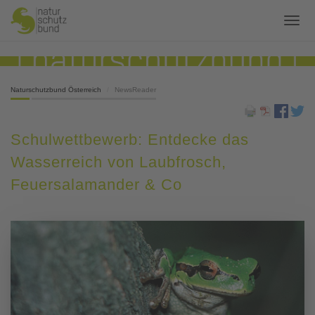
Naturschutzbund Österreich
NewsReader
Schulwettbewerb: Entdecke das
Wasserreich von Laubfrosch,
Feuersalamander & Co