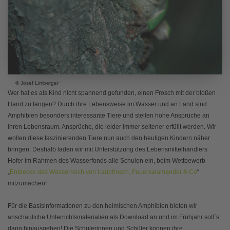
© Josef Limberger
Wer hat es als Kind nicht spannend gefunden, einen Frosch mit der bloßen
Hand zu fangen? Durch ihre Lebensweise im Wasser und an Land sind
Amphibien besonders interessante Tiere und stellen hohe Ansprüche an
ihren Lebensraum. Ansprüche, die leider immer seltener erfüllt werden. Wir
wollen diese faszinierenden Tiere nun auch den heutigen Kindern näher
bringen. Deshalb laden wir mit Unterstützung des Lebensmittelhändlers
Hofer im Rahmen des Wasserfonds alle Schulen ein, beim Wettbewerb
„
Entdecke das Wasserreich von Laubfrosch, Feuersalamander & Co
“
mitzumachen!
Für die Basisinformationen zu den heimischen Amphibien bieten wir
anschauliche Unterrichtsmaterialien als Download an und im Frühjahr soll´s
dann hinausgehen! Die Schülerinnen und Schüler können ihre