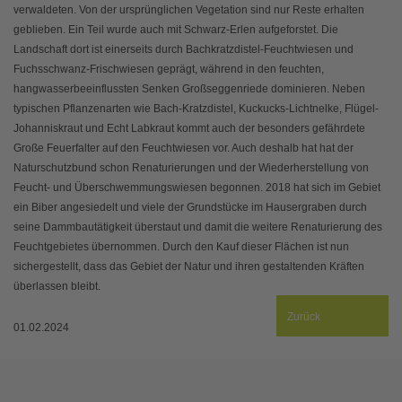
verwaldeten. Von der ursprünglichen Vegetation sind nur Reste erhalten
geblieben. Ein Teil wurde auch mit Schwarz-Erlen aufgeforstet. Die
Landschaft dort ist einerseits durch Bachkratzdistel-Feuchtwiesen und
Fuchsschwanz-Frischwiesen geprägt, während in den feuchten,
hangwasserbeeinflussten Senken Großseggenriede dominieren. Neben
typischen Pflanzenarten wie Bach-Kratzdistel, Kuckucks-Lichtnelke, Flügel-
Johanniskraut und Echt Labkraut kommt auch der besonders gefährdete
Große Feuerfalter auf den Feuchtwiesen vor. Auch deshalb hat hat der
Naturschutzbund schon Renaturierungen und der Wiederherstellung von
Feucht- und Überschwemmungswiesen begonnen. 2018 hat sich im Gebiet
ein Biber angesiedelt und viele der Grundstücke im Hausergraben durch
seine Dammbautätigkeit überstaut und damit die weitere Renaturierung des
Feuchtgebietes übernommen. Durch den Kauf dieser Flächen ist nun
sichergestellt, dass das Gebiet der Natur und ihren gestaltenden Kräften
überlassen bleibt.
Zurück
01.02.2024