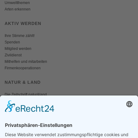
Umweltthemen
Arten erkennen
AKTIV WERDEN
Ihre Stimme zählt!
Spenden
Mitglied werden
Zivildienst
Mithelfen und mitarbeiten
Firmenkooperationen
NATUR & LAND
Die Zeitschrift natur&land
Archiv
Mediadaten
PRESSE
Fotos und Logos