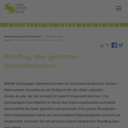
Naturschutzbund Österreich
NewsReader
Rundflug über geretteten
Biberlebensraum
Mithilfe großzügiger Spenden konnten wir am burgenländischen Grünen
Band weitere Grundstücke als Refugium für den Biber ankaufen.
Danke an alle, die das ermöglicht haben!!! Insgesamt sind nun 3 ha
hochwertiges Feuchtgebiet im Besitz des Naturschutzbundes und damit
dauerhaft für die Natur gesichert und geschützt. Eine ganze Biberfamilie
beim Hausergraben schon als Landschaftsarchitekt gearbeitet und sich gut
eingerichtet. Kommen Sie mit auf einen kurzen winterlichen Rundflug über
das Gebiet:
https://www.youtube.com/watch?v=wTUfOWAF7IE