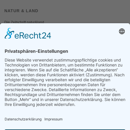
NATUR & LAND
Die Zeitschrift natur&land
Archiv
Mediadaten
PRESSE
Fotos und Logos
Presseaussendungen
Presse
Presseinformationen abonnieren
ÜBER UNS
Naturschutzbund
Team
Landesgruppen
Naturschutzjugend
Positionen