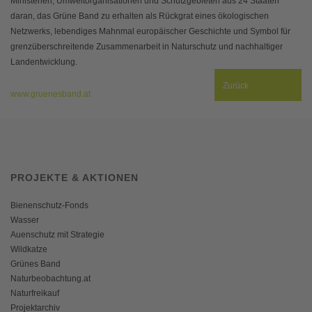
Ministerien, Umweltorganisationen und Schutzgebieten aus 24 Staaten
daran, das Grüne Band zu erhalten als Rückgrat eines ökologischen
Netzwerks, lebendiges Mahnmal europäischer Geschichte und Symbol für
grenzüberschreitende Zusammenarbeit in Naturschutz und nachhaltiger
Landentwicklung.
Zurück
www.gruenesband.at
PROJEKTE & AKTIONEN
Bienenschutz-Fonds
Wasser
Auenschutz mit Strategie
Wildkatze
Grünes Band
Naturbeobachtung.at
Naturfreikauf
Projektarchiv