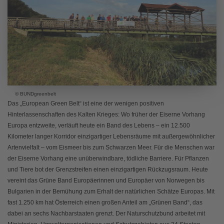
© BUNDgreenbelt
Das „European Green Belt“ ist eine der wenigen positiven
Hinterlassenschaften des Kalten Krieges: Wo früher der Eiserne Vorhang
Europa entzweite, verläuft heute ein Band des Lebens – ein 12.500
Kilometer langer Korridor einzigartiger Lebensräume mit außergewöhnlicher
Artenvielfalt – vom Eismeer bis zum Schwarzen Meer. Für die Menschen war
der Eiserne Vorhang eine unüberwindbare, tödliche Barriere. Für Pflanzen
und Tiere bot der Grenzstreifen einen einzigartigen Rückzugsraum. Heute
vereint das Grüne Band Europäerinnen und Europäer von Norwegen bis
Bulgarien in der Bemühung zum Erhalt der natürlichen Schätze Europas. Mit
fast 1.250 km hat Österreich einen großen Anteil am „Grünen Band“, das
dabei an sechs Nachbarstaaten grenzt. Der Naturschutzbund arbeitet mit