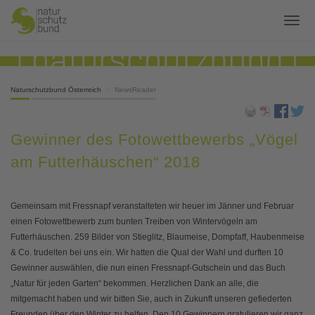
Naturschutzbund Österreich
NewsReader
Gewinner des Fotowettbewerbs „Vögel
am Futterhäuschen“ 2018
Gemeinsam mit Fressnapf veranstalteten wir heuer im Jänner und Februar
einen Fotowettbewerb zum bunten Treiben von Wintervögeln am
Futterhäuschen. 259 Bilder von Stieglitz, Blaumeise, Dompfaff, Haubenmeise
& Co. trudelten bei uns ein. Wir hatten die Qual der Wahl und durften 10
Gewinner auswählen, die nun einen Fressnapf-Gutschein und das Buch
„Natur für jeden Garten“ bekommen. Herzlichen Dank an alle, die
mitgemacht haben und wir bitten Sie, auch in Zukunft unseren gefiederten
Freunden über den Winter zu helfen. Den 10 Gewinnern gratulieren wir ganz