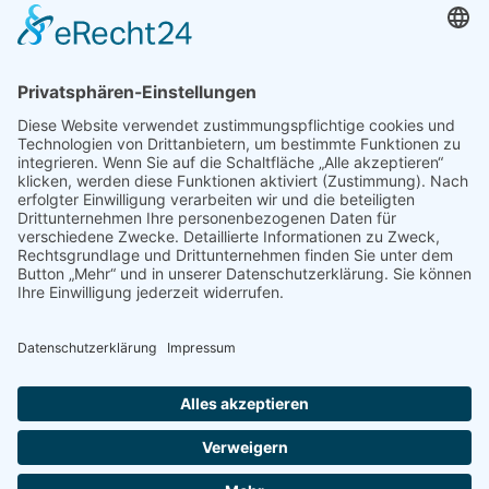
Archiv
Mediadaten
PRESSE
Fotos und Logos
Presseaussendungen
Presse
Presseinformationen abonnieren
ÜBER UNS
Naturschutzbund
Team
Landesgruppen
Naturschutzjugend
Positionen
Ausgezeichnet
Sponsoren & Partner
Kontakt
Impressum