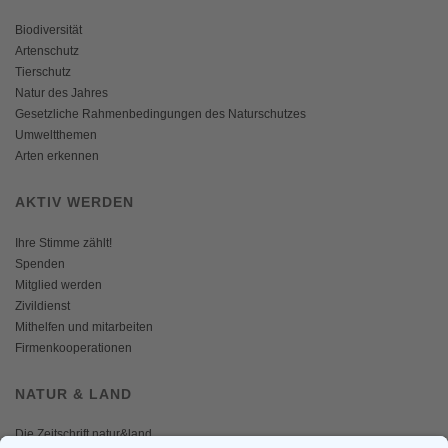
Biodiversität
Artenschutz
Tierschutz
Natur des Jahres
Gesetzliche Rahmenbedingungen des Naturschutzes
Umweltthemen
Arten erkennen
AKTIV WERDEN
Ihre Stimme zählt!
Spenden
Mitglied werden
Zivildienst
Mithelfen und mitarbeiten
Firmenkooperationen
NATUR & LAND
Die Zeitschrift natur&land