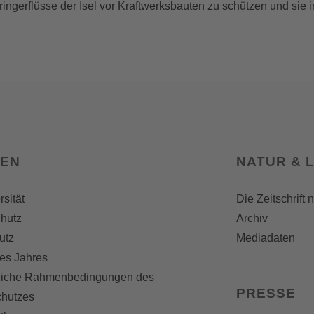
bringerflüsse der Isel vor Kraftwerksbauten zu schützen und sie
SEN
NATUR & 
rsität
Die Zeitschrift 
hutz
Archiv
utz
Mediadaten
es Jahres
liche Rahmenbedingungen des
PRESSE
chutzes