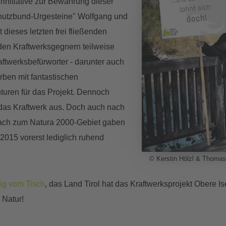
rinitiative zur Bewahrung dieser
chutzbund-Urgesteine" Wolfgang und
 dieses letzten frei fließenden
den Kraftwerksgegnern teilweise
ftwerksbefürworter - darunter auch
rben mit fantastischen
uren für das Projekt. Dennoch
 das Kraftwerk aus. Doch auch nach
bach zum Natura 2000-Gebiet gaben
 2015 vorerst lediglich ruhend
© Kerstin Hölzl & Thoma
tig vom Tisch
, das Land Tirol hat das Kraftwerksprojekt Obere Is
 Natur!