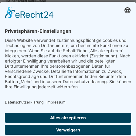
Die Zeitschrift natur&land
Archiv
Mediadaten
PRESSE
Fotos und Logos
Presseaussendungen
Presse
Presseinformationen abonnieren
ÜBER UNS
Naturschutzbund
Team
Landesgruppen
Naturschutzjugend
Positionen
Ausgezeichnet
Sponsoren & Partner
Kontakt