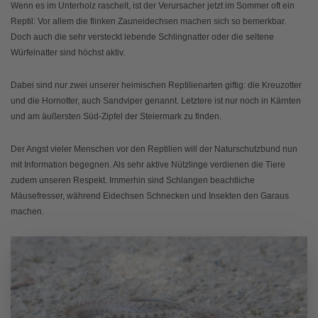
Wenn es im Unterholz raschelt, ist der Verursacher jetzt im Sommer oft ein
Reptil: Vor allem die flinken Zauneidechsen machen sich so bemerkbar.
Doch auch die sehr versteckt lebende Schlingnatter oder die seltene
Würfelnatter sind höchst aktiv.
Dabei sind nur zwei unserer heimischen Reptilienarten giftig: die Kreuzotter
und die Hornotter, auch Sandviper genannt. Letztere ist nur noch in Kärnten
und am äußersten Süd-Zipfel der Steiermark zu finden.
Der Angst vieler Menschen vor den Reptilien will der Naturschutzbund nun
mit Information begegnen. Als sehr aktive Nützlinge verdienen die Tiere
zudem unseren Respekt. Immerhin sind Schlangen beachtliche
Mäusefresser, während Eidechsen Schnecken und Insekten den Garaus
machen.