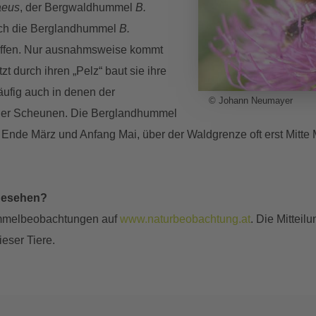
aeus
, der Bergwaldhummel
B.
uch die Berglandhummel
B.
reffen. Nur ausnahmsweise kommt
zt durch ihren „Pelz“ baut sie ihre
äufig auch in denen der
© Johann Neumayer
der Scheunen. Die Berglandhummel
hen Ende März und Anfang Mai, über der Waldgrenze oft erst Mi
gesehen?
ummelbeobachtungen auf
www.naturbeobachtung.at
. Die Mitteil
eser Tiere.