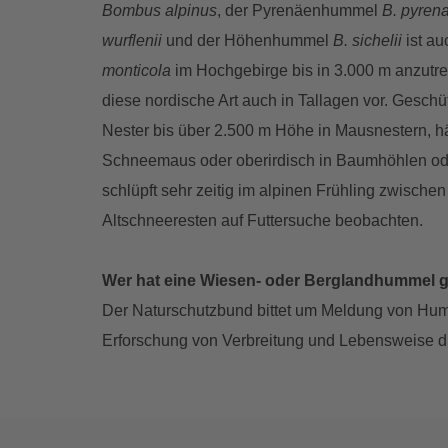
Bombus alpinus
, der Pyrenäenhummel
B. pyren
wurflenii
und der Höhenhummel
B. sichelii
ist a
monticola
im Hochgebirge bis in 3.000 m anzut
diese nordische Art auch in Tallagen vor. Geschüt
Nester bis über 2.500 m Höhe in Mausnestern, h
Schneemaus oder oberirdisch in Baumhöhlen o
schlüpft sehr zeitig im alpinen Frühling zwisc
Altschneeresten auf Futtersuche beobachten.
Wer hat eine Wiesen- oder Berglandhummel 
Der Naturschutzbund bittet um Meldung von H
Erforschung von Verbreitung und Lebensweise di