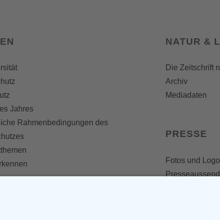
SEN
NATUR & 
rsität
Die Zeitschrift 
hutz
Archiv
utz
Mediadaten
es Jahres
liche Rahmenbedingungen des
PRESSE
chutzes
themen
Fotos und Logo
erkennen
Presseaussen
Presse
Presseinformat
IV WERDEN