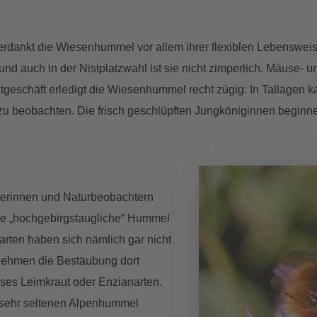
erdankt die Wiesenhummel vor allem ihrer flexiblen Lebensweise
und auch in der Nistplatzwahl ist sie nicht zimperlich. Mäuse-
eschäft erledigt die Wiesenhummel recht zügig: In Tallagen kann
n zu beobachten. Die frisch geschlüpften Jungköniginnen begin
erinnen und Naturbeobachtern
ine „hochgebirgstaugliche“ Hummel
rten haben sich nämlich gar nicht
rnehmen die Bestäubung dort
oses Leimkraut oder Enzianarten.
r sehr seltenen Alpenhummel