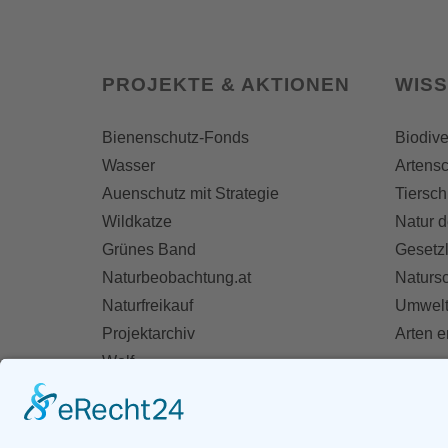
PROJEKTE & AKTIONEN
WIS
Bienenschutz-Fonds
Biodive
Wasser
Artensc
Auenschutz mit Strategie
Tiersch
Wildkatze
Natur d
Grünes Band
Gesetz
Naturbeobachtung.at
Naturs
Naturfreikauf
Umwelt
Projektarchiv
Arten 
Wolf
Fischotter
AKT