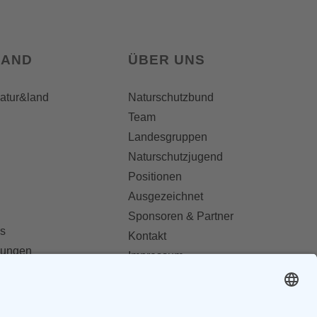
LAND
ÜBER UNS
natur&land
Naturschutzbund
Team
Landesgruppen
Naturschutzjugend
Positionen
Ausgezeichnet
Sponsoren & Partner
s
Kontakt
dungen
Impressum
Datenschutz
ionen abonnieren
AGB