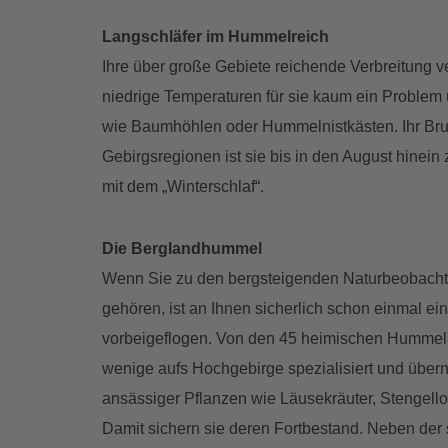
Langschläfer im Hummelreich
Ihre über große Gebiete reichende Verbreitung v
niedrige Temperaturen für sie kaum ein Problem 
wie Baumhöhlen oder Hummelnistkästen. Ihr Brutg
Gebirgsregionen ist sie bis in den August hinei
mit dem „Winterschlaf“.
Die Berglandhummel
Wenn Sie zu den bergsteigenden Naturbeobacht
gehören, ist an Ihnen sicherlich schon einmal e
vorbeigeflogen. Von den 45 heimischen Hummela
wenige aufs Hochgebirge spezialisiert und übe
ansässiger Pflanzen wie Läusekräuter, Stengell
Damit sichern sie deren Fortbestand. Neben de