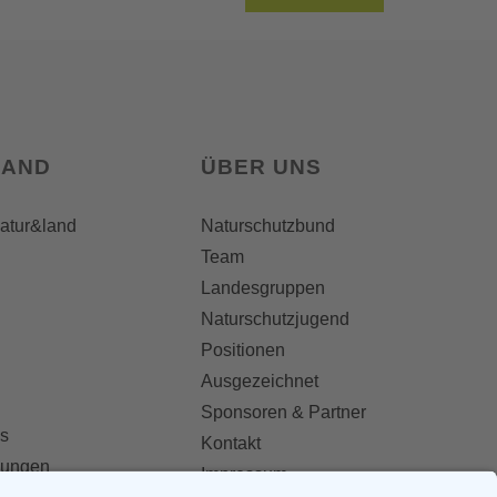
LAND
ÜBER UNS
natur&land
Naturschutzbund
Team
Landesgruppen
Naturschutzjugend
Positionen
Ausgezeichnet
Sponsoren & Partner
s
Kontakt
dungen
Impressum