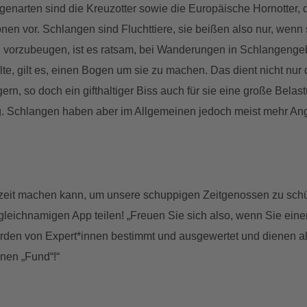
ngenarten sind die Kreuzotter sowie die Europäische Hornotter, 
n vor. Schlangen sind Fluchttiere, sie beißen also nur, wenn si
ssen vorzubeugen, ist es ratsam, bei Wanderungen in Schlangen
llte, gilt es, einen Bogen um sie zu machen. Das dient nicht n
rn, so doch ein gifthaltiger Biss auch für sie eine große Bela
tig. Schlangen haben aber im Allgemeinen jedoch meist mehr Ang
zeit machen kann, um unsere schuppigen Zeitgenossen zu schü
gleichnamigen App teilen! „Freuen Sie sich also, wenn Sie eine
rden von Expert*innen bestimmt und ausgewertet und dienen als
lnen „Fund“!“