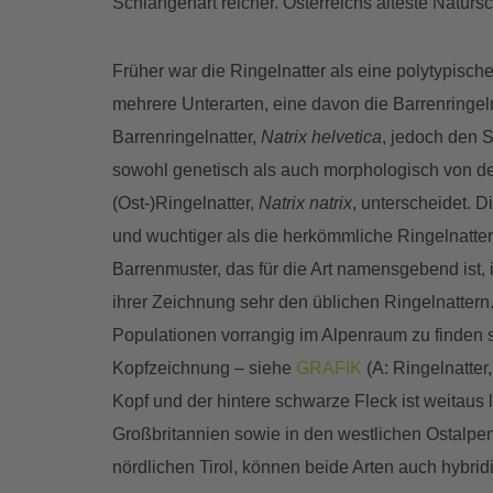
Schlangenart reicher. Österreichs älteste Natur
Früher war die Ringelnatter als eine polytypische 
mehrere Unterarten, eine davon die Barrenringeln
Barrenringelnatter,
Natrix helvetica
, jedoch den S
sowohl genetisch als auch morphologisch von d
(Ost-)Ringelnatter,
Natrix natrix
, unterscheidet. D
und wuchtiger als die herkömmliche Ringelnatte
Barrenmuster, das für die Art namensgebend ist, 
ihrer Zeichnung sehr den üblichen Ringelnattern
Populationen vorrangig im Alpenraum zu finden s
Kopfzeichnung – siehe
GRAFIK
(A: Ringelnatter
Kopf und der hintere schwarze Fleck ist weitaus 
Großbritannien sowie in den westlichen Ostalpen b
nördlichen Tirol, können beide Arten auch hybridi