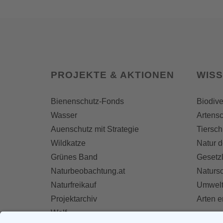
PROJEKTE & AKTIONEN
WIS
Bienenschutz-Fonds
Biodive
Wasser
Artensc
Auenschutz mit Strategie
Tiersch
Wildkatze
Natur d
Grünes Band
Gesetz
Naturbeobachtung.at
Naturs
Naturfreikauf
Umwelt
Projektarchiv
Arten 
Wolf