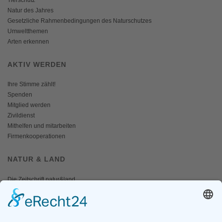
Tierschutz
Natur des Jahres
Gesetzliche Rahmenbedingungen des Naturschutzes
Umweltthemen
Arten erkennen
AKTIV WERDEN
Ihre Stimme zählt!
Spenden
Mitglied werden
Zivildienst
Mithelfen und mitarbeiten
Firmenkooperationen
NATUR & LAND
Die Zeitschrift natur&land
Archiv
Mediadaten