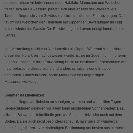
besiedelt diese Art fortwährend neue Habitate. Männchen und Weibchen
treffen sich an Gewässern, paaren sich aber abseits des Wassers. Als
Tandem fliegen sie zum Gewässer zurück, um dort die Eier abzulegen. Dafür
taucht das Weibchen den Hinterleib mit wippenden Bewegungen im Flug
immer wieder ins Wasser. Die Entwicklung der Larven erfolgt innerhalb eines
Jahres.
Ihre Verbreitung reicht von Nordamerika bis Japan. Während sie im Norden
bis an den Polarkreis nachgewiesen wurde, ist sie im Süden nur in höheren
Lagen zu finden. In ihrer Entwicklung ist sie an bestimmte Lebensräume wie
naturbelassene Uferbereiche und andere schützenswerte Biotope
gebunden. Pflanzenreiche, saure Moorgewässer begünstigen
Massenentwicklungen.
Sommer ist Libellenzeit
Libellen fliegen am liebsten an sonnigen, warmen und windstillen Tagen.
Beobachtungen gelingen vor allem beim ausgiebigen Sonnenbaden: Dazu
sitzt die Schwarze Heidelibelle gern auf Steinen, Holz oder auch auf dem
Boden. Da sie auch nicht besonders scheu ist, lässt sie sich wunderbar
dabei fotografieren – zur eindeutigen Bestimmung am besten aus mehreren