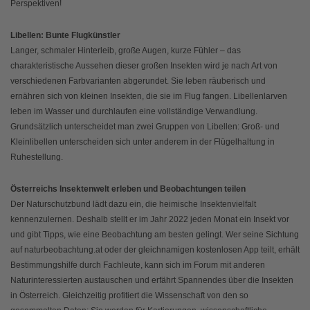
Perspektiven!
Libellen: Bunte Flugkünstler
Langer, schmaler Hinterleib, große Augen, kurze Fühler – das
charakteristische Aussehen dieser großen Insekten wird je nach Art von
verschiedenen Farbvarianten abgerundet. Sie leben räuberisch und
ernähren sich von kleinen Insekten, die sie im Flug fangen. Libellenlarven
leben im Wasser und durchlaufen eine vollständige Verwandlung.
Grundsätzlich unterscheidet man zwei Gruppen von Libellen: Groß- und
Kleinlibellen unterscheiden sich unter anderem in der Flügelhaltung in
Ruhestellung.
Österreichs Insektenwelt erleben und Beobachtungen teilen
Der Naturschutzbund lädt dazu ein, die heimische Insektenvielfalt
kennenzulernen. Deshalb stellt er im Jahr 2022 jeden Monat ein Insekt vor
und gibt Tipps, wie eine Beobachtung am besten gelingt. Wer seine Sichtung
auf naturbeobachtung.at oder der gleichnamigen kostenlosen App teilt, erhält
Bestimmungshilfe durch Fachleute, kann sich im Forum mit anderen
Naturinteressierten austauschen und erfährt Spannendes über die Insekten
in Österreich. Gleichzeitig profitiert die Wissenschaft von den so