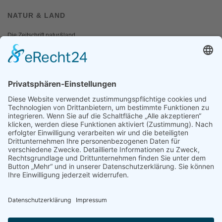
NATUR & LAND
Die Zeitschrift natur&land
Archiv
Mediadaten
PRESSE
Fotos und Logos
Presseaussendungen
Presse
Presseinformationen abonnieren
ÜBER UNS
Naturschutzbund
Team
Landesgruppen
Naturschutzjugend
Positionen