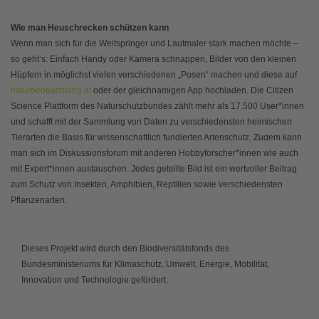
Wie man Heuschrecken schützen kann
Wenn man sich für die Weitspringer und Lautmaler stark machen möchte –
so geht’s: Einfach Handy oder Kamera schnappen, Bilder von den kleinen
Hüpfern in möglichst vielen verschiedenen „Posen“ machen und diese auf
naturbeobachtung.at
oder der gleichnamigen App hochladen. Die Citizen
Science Plattform des Naturschutzbundes zählt mehr als 17.500 User*innen
und schafft mit der Sammlung von Daten zu verschiedensten heimischen
Tierarten die Basis für wissenschaftlich fundierten Artenschutz. Zudem kann
man sich im Diskussionsforum mit anderen Hobbyforscher*innen wie auch
mit Expert*innen austauschen. Jedes geteilte Bild ist ein wertvoller Beitrag
zum Schutz von Insekten, Amphibien, Reptilien sowie verschiedensten
Pflanzenarten.
Dieses Projekt wird durch den Biodiversitätsfonds des
Bundesministeriums für Klimaschutz, Umwelt, Energie, Mobilität,
Innovation und Technologie gefördert.