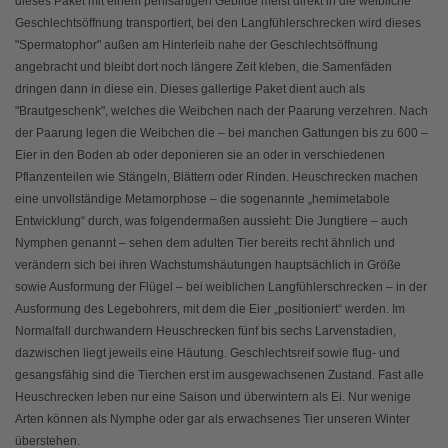
dieses Paket mit einem penisartigen Gebilde meist direkt in die weibliche
Geschlechtsöffnung transportiert, bei den Langfühlerschrecken wird dieses
"Spermatophor" außen am Hinterleib nahe der Geschlechtsöffnung
angebracht und bleibt dort noch längere Zeit kleben, die Samenfäden
dringen dann in diese ein. Dieses gallertige Paket dient auch als
"Brautgeschenk", welches die Weibchen nach der Paarung verzehren. Nach
der Paarung legen die Weibchen die – bei manchen Gattungen bis zu 600 –
Eier in den Boden ab oder deponieren sie an oder in verschiedenen
Pflanzenteilen wie Stängeln, Blättern oder Rinden. Heuschrecken machen
eine unvollständige Metamorphose – die sogenannte „hemimetabole
Entwicklung“ durch, was folgendermaßen aussieht: Die Jungtiere – auch
Nymphen genannt – sehen dem adulten Tier bereits recht ähnlich und
verändern sich bei ihren Wachstumshäutungen hauptsächlich in Größe
sowie Ausformung der Flügel – bei weiblichen Langfühlerschrecken – in der
Ausformung des Legebohrers, mit dem die Eier „positioniert“ werden. Im
Normalfall durchwandern Heuschrecken fünf bis sechs Larvenstadien,
dazwischen liegt jeweils eine Häutung. Geschlechtsreif sowie flug- und
gesangsfähig sind die Tierchen erst im ausgewachsenen Zustand. Fast alle
Heuschrecken leben nur eine Saison und überwintern als Ei. Nur wenige
Arten können als Nymphe oder gar als erwachsenes Tier unseren Winter
überstehen.