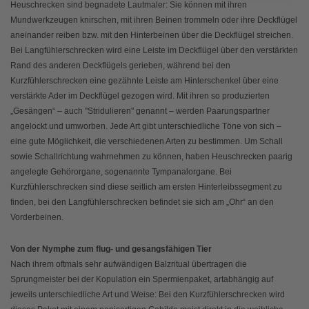
Heuschrecken sind begnadete Lautmaler: Sie können mit ihren
Mundwerkzeugen knirschen, mit ihren Beinen trommeln oder ihre Deckflügel
aneinander reiben bzw. mit den Hinterbeinen über die Deckflügel streichen.
Bei Langfühlerschrecken wird eine Leiste im Deckflügel über den verstärkten
Rand des anderen Deckflügels gerieben, während bei den
Kurzfühlerschrecken eine gezähnte Leiste am Hinterschenkel über eine
verstärkte Ader im Deckflügel gezogen wird. Mit ihren so produzierten
„Gesängen“ – auch "Stridulieren" genannt – werden Paarungspartner
angelockt und umworben. Jede Art gibt unterschiedliche Töne von sich –
eine gute Möglichkeit, die verschiedenen Arten zu bestimmen. Um Schall
sowie Schallrichtung wahrnehmen zu können, haben Heuschrecken paarig
angelegte Gehörorgane, sogenannte Tympanalorgane. Bei
Kurzfühlerschrecken sind diese seitlich am ersten Hinterleibssegment zu
finden, bei den Langfühlerschrecken befindet sie sich am „Ohr“ an den
Vorderbeinen.
Von der Nymphe zum flug- und gesangsfähigen Tier
Nach ihrem oftmals sehr aufwändigen Balzritual übertragen die
Sprungmeister bei der Kopulation ein Spermienpaket, artabhängig auf
jeweils unterschiedliche Art und Weise: Bei den Kurzfühlerschrecken wird