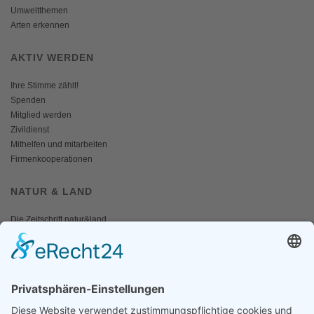
Umweltthemen
Arten erkennen
AKTIV WERDEN
Ihre Stimme zählt!
Spenden
Mitglied werden
Zivildienst
Mithelfen und mitarbeiten
Firmenkooperationen
NATUR & LAND
Die Zeitschrift natur&land
Archiv
Mediadaten
PRESSE
Fotos und Logos