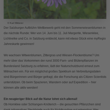
© Karl Mitterer
Der Salzburger Aufblühn-Wettbewerb geht mit den Sommerwiesenblumen in
die nächste Runde: Wer von 14. Juni bis 11. Juli Margerite, Wiesenklee,
Lichtnelke und Co. in Salzburg entdeckt, kann mit etwas Glück eine myRegio
Jahreskarte gewinnen!
Wo wachsen Witwenblumen, Zittergras und Wiesen-Flockenblume? Um
mehr über das Vorkommen der rund 3000 Farn- und Blütenpflanzen im
Bundesland Salzburg zu erfahren, lädt der Naturschutzbund erneut zum
Mitmachen ein. Für ein möglichst großes Spektrum an Verbreitungsdaten
sind Bürgerinnen und Bürger gefragt, die die Forschung als Citizen Scientists
unterstützen. Ob beim Spazieren, Wandern oder auf Expedition – hier
können alle aktiv werden!
Ein neugieriger Blick auf die Natur lohnt sich allemal!
Ob Hornklee oder Schlangen-Knöterich – die gesuchten Pflänzchen sind
dank informativer Steckbriefe auch für Nichtkundige gut erkennbar. Wer