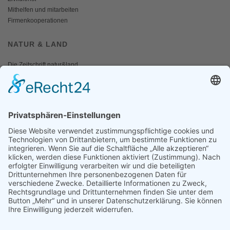
Mithelfen und mitarbeiten
Firmenkooperationen
NATUR & LAND
Die Zeitschrift natur&land
Archiv
Mediadaten
PRESSE
Fotos und Logos
Presseaussendungen
Presse
Presseinformationen abonnieren
ÜBER UNS
Naturschutzbund
Team
Landesgruppen