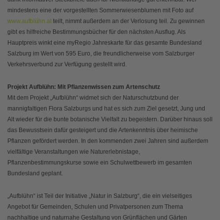
mindestens eine der vorgestellten Sommerwiesenblumen mit Foto auf
www.aufblühn.at
teilt, nimmt außerdem an der Verlosung teil. Zu gewinnen
gibt es hilfreiche Bestimmungsbücher für den nächsten Ausflug. Als
Hauptpreis winkt eine myRegio Jahreskarte für das gesamte Bundesland
Salzburg im Wert von 595 Euro, die freundlicherweise vom Salzburger
Verkehrsverbund zur Verfügung gestellt wird.
Projekt Aufblühn: Mit Pflanzenwissen zum Artenschutz
Mit dem Projekt „Aufblühn“ widmet sich der Naturschutzbund der
mannigfaltigen Flora Salzburgs und hat es sich zum Ziel gesetzt, Jung und
Alt wieder für die bunte botanische Vielfalt zu begeistern. Darüber hinaus soll
das Bewusstsein dafür gesteigert und die Artenkenntnis über heimische
Pflanzen gefördert werden. In den kommenden zwei Jahren sind außerdem
vielfältige Veranstaltungen wie Naturerlebnistage,
Pflanzenbestimmungskurse sowie ein Schulwettbewerb im gesamten
Bundesland geplant.
„Aufblühn“ ist Teil der Initiative „Natur in Salzburg“, die ein vielseitiges
Angebot für Gemeinden, Schulen und Privatpersonen zum Thema
nachhaltige und naturnahe Gestaltung von Grünflächen und Gärten