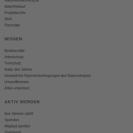
Naturbeobachtung.at
Naturfreikauf
Projektarchiv
Wolf
Fischotter
WISSEN
Biodiversität
Artenschutz
Tierschutz
Natur des Jahres
Gesetzliche Rahmenbedingungen des Naturschutzes
Umweltthemen
Arten erkennen
AKTIV WERDEN
Ihre Stimme zählt!
Spenden
Mitglied werden
Zivildienst