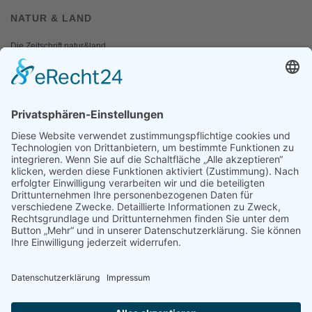
NATUR & LAND
Die Zeitschrift natur&land
Archiv
Mediadaten
PRESSE
Fotos und Logos
Presseaussendungen
Presse
Presseinformationen abonnieren
ÜBER UNS
Naturschutzbund
Team
Landesgruppen
Naturschutzjugend
Positionen