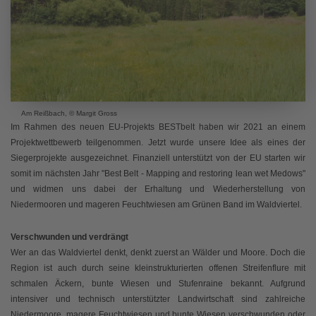
Am Reißbach, © Margit Gross
Im Rahmen des neuen EU-Projekts BESTbelt haben wir 2021 an einem
Projektwettbewerb teilgenommen. Jetzt wurde unsere Idee als eines der
Siegerprojekte ausgezeichnet. Finanziell unterstützt von der EU starten wir
somit im nächsten Jahr "Best Belt - Mapping and restoring lean wet Medows"
und widmen uns dabei der Erhaltung und Wiederherstellung von
Niedermooren und mageren Feuchtwiesen am Grünen Band im Waldviertel.
Verschwunden und verdrängt
Wer an das Waldviertel denkt, denkt zuerst an Wälder und Moore. Doch die
Region ist auch durch seine kleinstrukturierten offenen Streifenflure mit
schmalen Äckern, bunte Wiesen und Stufenraine bekannt. Aufgrund
intensiver und technisch unterstützter Landwirtschaft sind zahlreiche
Niedermoore, magere Feuchtwiesen und bunte Wiesen verschwunden oder