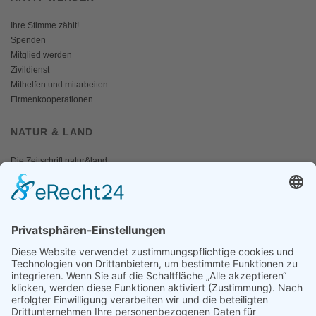
Ihre Stimme zählt!
Spenden
Mitglied werden
Zivildienst
Mithelfen und mitarbeiten
Firmenkooperationen
NATUR & LAND
Die Zeitschrift natur&land
Archiv
Mediadaten
PRESSE
Fotos und Logos
Presseaussendungen
Presse
Presseinformationen abonnieren