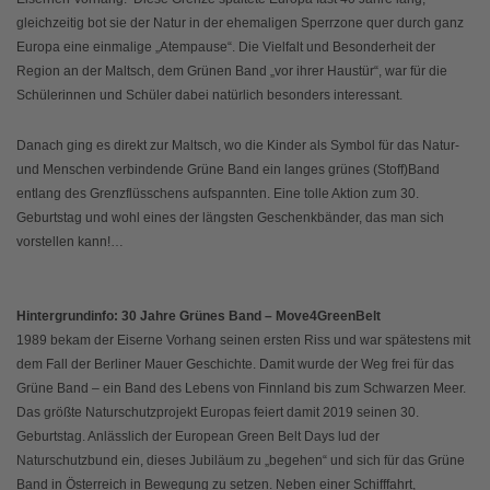
gleichzeitig bot sie der Natur in der ehemaligen Sperrzone quer durch ganz
Europa eine einmalige „Atempause“. Die Vielfalt und Besonderheit der
Region an der Maltsch, dem Grünen Band „vor ihrer Haustür“, war für die
Schülerinnen und Schüler dabei natürlich besonders interessant.
Danach ging es direkt zur Maltsch, wo die Kinder als Symbol für das Natur-
und Menschen verbindende Grüne Band ein langes grünes (Stoff)Band
entlang des Grenzflüsschens aufspannten. Eine tolle Aktion zum 30.
Geburtstag und wohl eines der längsten Geschenkbänder, das man sich
vorstellen kann!…
Hintergrundinfo: 30 Jahre Grünes Band – Move4GreenBelt
1989 bekam der Eiserne Vorhang seinen ersten Riss und war spätestens mit
dem Fall der Berliner Mauer Geschichte. Damit wurde der Weg frei für das
Grüne Band – ein Band des Lebens von Finnland bis zum Schwarzen Meer.
Das größte Naturschutzprojekt Europas feiert damit 2019 seinen 30.
Geburtstag. Anlässlich der European Green Belt Days lud der
Naturschutzbund ein, dieses Jubiläum zu „begehen“ und sich für das Grüne
Band in Österreich in Bewegung zu setzen. Neben einer Schifffahrt,