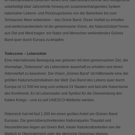
unbehelligt über Jahrzehnte hinweg ein zusammenhängendes System
naturnaher Lebens- und Rückzugsräume von der Barentsee bis zum
Schwarzen Meer entwickeln – das Grüne Band. Diese Vielfalt zu erhalten
und weiterzuentwickeln ist die gemeinsame Vision, die Naturschützer*innen
aus Ost und West tragen: ein Natur und Menschen verbindendes Grünes
Band quer durch Europa zu knüpfen.
Todeszone – Lebenslinie
Eine internationale Bewegung war geboren mit dem gemeinsamen Ziel, die
ehemalige „Todeszone“ als Lebenslinie dauerhaft zu erhalten und deren
Artenvielfalt zu bewahren. Die Vision „Grünes Band“ ist mittlerweile eine der
größten Naturschutzinitiativen der Welt: Das Band des Lebens quer durch
Europa ist 12.500 km lang und umfasst 24 Staaten und fast alle Naturräume
des Kontinents. Es ist Lebensader und Symbol für die Überwindung des
Kalten Kriegs – und es soll UNESCO-Welterbe werden.
Österreich hat mit fast 1.300 km einen großen Anteil am Grünen Band
Europas. Die grenzüberschreitenden Nationalparks Thayatal und
Neusiedlersee liegen am Green Belt, lokale Naturkostbarkeiten wie die
Maltsch in Oberösterreich oder die steirische Grenzmur ebenso.