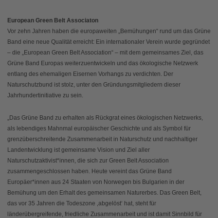
European Green Belt Associaton
Vor zehn Jahren haben die europaweiten „Bemühungen“ rund um das Grüne
Band eine neue Qualität erreicht: Ein internationaler Verein wurde gegründet
– die „European Green Belt Association“ – mit dem gemeinsames Ziel, das
Grüne Band Europas weiterzuentwickeln und das ökologische Netzwerk
entlang des ehemaligen Eisernen Vorhangs zu verdichten. Der
Naturschutzbund ist stolz, unter den Gründungsmitgliedern dieser
Jahrhundertinitiative zu sein.
„Das Grüne Band zu erhalten als Rückgrat eines ökologischen Netzwerks,
als lebendiges Mahnmal europäischer Geschichte und als Symbol für
grenzüberschreitende Zusammenarbeit in Naturschutz und nachhaltiger
Landentwicklung ist gemeinsame Vision und Ziel aller
Naturschutzaktivist*innen, die sich zur Green Belt Association
zusammengeschlossen haben. Heute vereint das Grüne Band
Europäer*innen aus 24 Staaten von Norwegen bis Bulgarien in der
Bemühung um den Erhalt des gemeinsamen Naturerbes. Das Green Belt,
das vor 35 Jahren die Todeszone ‚abgelöst‘ hat, steht für
länderübergreifende, friedliche Zusammenarbeit und ist damit Sinnbild für