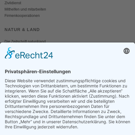
Zivildienst
Mithelfen und mitarbeiten
Firmenkooperationen
NATUR & LAND
Die Zeitschrift natur&land
Archiv
Mediadaten
PRESSE
Fotos und Logos
Presseaussendungen
Presse
Presseinformationen abonnieren
ÜBER UNS
Naturschutzbund
Team