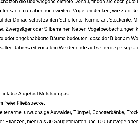
schätzen die überwiegend eisfreie Donau, finden sie doch gute
ler kann man aber noch weitere Vögel entdecken, wie zum Bei
Auf der Donau selbst zählen Schellente, Kormoran, Stockente
iher, Zwergsäger oder Silberreiher. Neben Vogelbeobachtungen
lte oder angeknabberte Bäume bedeuten, dass der Biber am Werk
 kalten Jahreszeit vor allem Weidenrinde auf seinem Speiseplan
 intakte Augebiet Mitteleuropas.
 freier Fließstrecke.
 Seitenarme, urwüchsige Auwälder, Tümpel, Schotterbänke, Tro
rer Pflanzen, mehr als 30 Säugetierarten und 100 Brutvogelarten