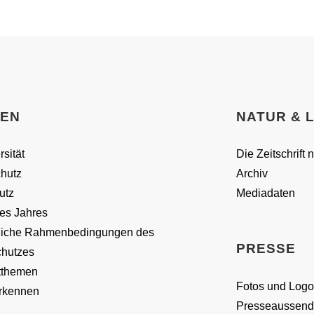
SEN
NATUR & 
rsität
Die Zeitschrift 
hutz
Archiv
utz
Mediadaten
es Jahres
liche Rahmenbedingungen des
PRESSE
chutzes
themen
Fotos und Logo
erkennen
Presseaussen