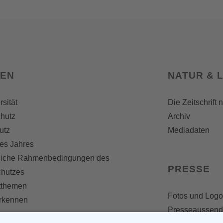
SEN
NATUR & 
rsität
Die Zeitschrift 
hutz
Archiv
utz
Mediadaten
es Jahres
liche Rahmenbedingungen des
PRESSE
chutzes
themen
Fotos und Logo
erkennen
Presseaussen