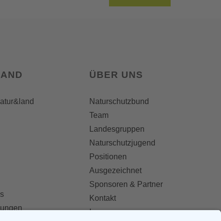
LAND
ÜBER UNS
natur&land
Naturschutzbund
Team
Landesgruppen
Naturschutzjugend
Positionen
Ausgezeichnet
Sponsoren & Partner
s
Kontakt
dungen
Impressum