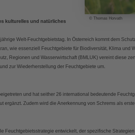
© Thomas Horvath
 kulturelles und natürliches
esjährige Welt-Feuchtgebietstag. In Österreich kommt dem Schut
aran, wie essenziell Feuchtgebiete für Biodiversität, Klima un
hutz, Regionen und Wasserwirtschaft (BMLUK) vereint diese ze
nd zur Wiederherstellung der Feuchtgebiete um.
beigetreten und hat seither 26 international bedeutende Feucht
t ergänzt. Zudem wird die Anerkennung von Schrems als erst
e Feuchtgebietsstrategie entwickelt, der spezifische Strategien