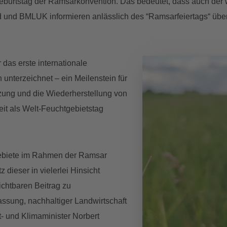
eburtstag der Ramsarkonvention. Das bedeutet, dass auch der w
d und BMLUK informieren anlässlich des “Ramsarfeiertags“ über
das erste internationale
nterzeichnet – ein Meilenstein für
tzung und die Wiederherstellung von
eit als Welt-Feuchtgebietstag
ebiete im Rahmen der Ramsar
z dieser in vielerlei Hinsicht
ichtbaren Beitrag zu
ssung, nachhaltiger Landwirtschaft
t- und Klimaminister Norbert