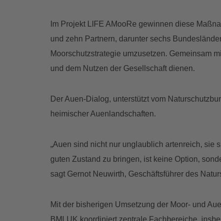
Im Projekt LIFE AMooRe gewinnen diese Maßnah
und zehn Partnern, darunter sechs Bundesländer
Moorschutzstrategie umzusetzen. Gemeinsam mit 
und dem Nutzen der Gesellschaft dienen.
Der Auen-Dialog, unterstützt vom Naturschutzbund
heimischer Auenlandschaften.
„Auen sind nicht nur unglaublich artenreich, si
guten Zustand zu bringen, ist keine Option, sond
sagt Gernot Neuwirth, Geschäftsführer des Natu
Mit der bisherigen Umsetzung der Moor- und Auen
BMLUK koordiniert zentrale Fachbereiche, insbes