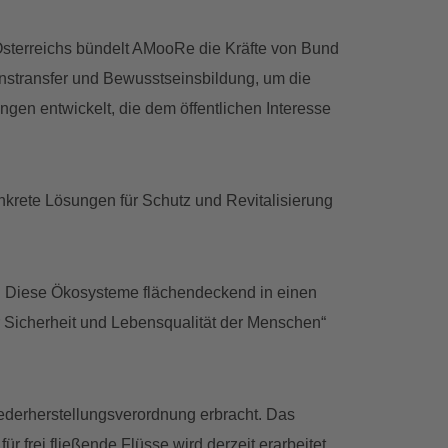
terreichs bündelt AMooRe die Kräfte von Bund
enstransfer und Bewusstseinsbildung, um die
en entwickelt, die dem öffentlichen Interesse
onkrete Lösungen für Schutz und Revitalisierung
ng. Diese Ökosysteme flächendeckend in einen
ür Sicherheit und Lebensqualität der Menschen“
iederherstellungsverordnung erbracht. Das
 frei fließende Flüsse wird derzeit erarbeitet