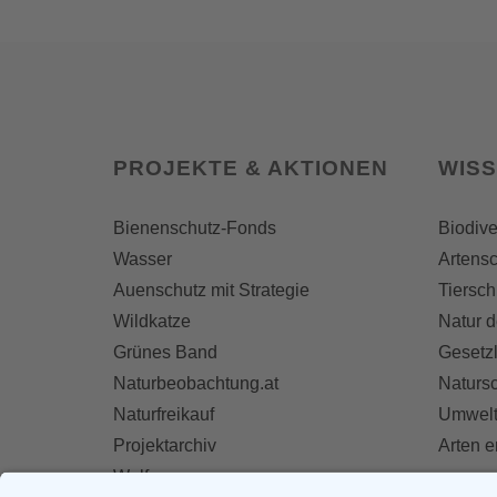
PROJEKTE & AKTIONEN
WIS
Bienenschutz-Fonds
Biodive
Wasser
Artensc
Auenschutz mit Strategie
Tiersch
Wildkatze
Natur d
Grünes Band
Gesetz
Naturbeobachtung.at
Naturs
Naturfreikauf
Umwelt
Projektarchiv
Arten 
Wolf