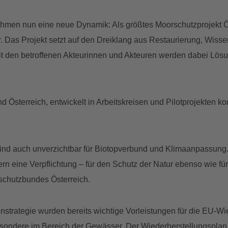
men nun eine neue Dynamik: Als größtes Moorschutzprojekt Ös
. Das Projekt setzt auf den Dreiklang aus Restaurierung, Wiss
den betroffenen Akteurinnen und Akteuren werden dabei Lösung
 Österreich, entwickelt in Arbeitskreisen und Pilotprojekten k
e sind auch unverzichtbar für Biotopverbund und Klimaanpassu
ern eine Verpflichtung – für den Schutz der Natur ebenso wie f
rschutzbundes Österreich.
strategie wurden bereits wichtige Vorleistungen für die EU-W
ondere im Bereich der Gewässer. Der Wiederherstellungsplan für