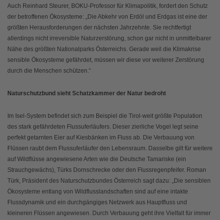
Auch Reinhard Steurer, BOKU-Professor für Klimapolitik, fordert den Schutz
der betroffenen Ökosysteme: „Die Abkehr von Erdöl und Erdgas ist eine der
größten Herausforderungen der nächsten Jahrzehnte. Sie rechtfertigt
allerdings nicht irreversible Naturzerstörung, schon gar nicht in unmittelbarer
Nähe des größten Nationalparks Österreichs. Gerade weil die Klimakrise
sensible Ökosysteme gefährdet, müssen wir diese vor weiterer Zerstörung
durch die Menschen schützen.“
Naturschutzbund sieht Schatzkammer der Natur bedroht
Im Isel-System befindet sich zum Beispiel die Tirol-weit größte Population
des stark gefährdeten Flussuferläufers. Dieser zierliche Vogel legt seine
perfekt getarnten Eier auf Kiesbänken im Fluss ab. Die Verbauung von
Flüssen raubt dem Flussuferläufer den Lebensraum. Dasselbe gilt für weitere
auf Wildflüsse angewiesene Arten wie die Deutsche Tamariske (ein
Strauchgewächs), Türks Dornschrecke oder den Flussregenpfeifer. Roman
Türk, Präsident des Naturschutzbundes Österreich sagt dazu: „Die sensiblen
Ökosysteme entlang von Wildflusslandschaften sind auf eine intakte
Flussdynamik und ein durchgängiges Netzwerk aus Hauptfluss und
kleineren Flüssen angewiesen. Durch Verbauung geht ihre Vielfalt für immer