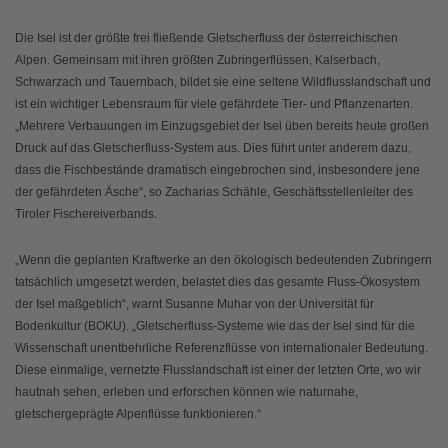
Die Isel ist der größte frei fließende Gletscherfluss der österreichischen
Alpen. Gemeinsam mit ihren größten Zubringerflüssen, Kalserbach,
Schwarzach und Tauernbach, bildet sie eine seltene Wildflusslandschaft und
ist ein wichtiger Lebensraum für viele gefährdete Tier- und Pflanzenarten.
„Mehrere Verbauungen im Einzugsgebiet der Isel üben bereits heute großen
Druck auf das Gletscherfluss-System aus. Dies führt unter anderem dazu,
dass die Fischbestände dramatisch eingebrochen sind, insbesondere jene
der gefährdeten Äsche“, so Zacharias Schähle, Geschäftsstellenleiter des
Tiroler Fischereiverbands.
„Wenn die geplanten Kraftwerke an den ökologisch bedeutenden Zubringern
tatsächlich umgesetzt werden, belastet dies das gesamte Fluss-Ökosystem
der Isel maßgeblich“, warnt Susanne Muhar von der Universität für
Bodenkultur (BOKU). „Gletscherfluss-Systeme wie das der Isel sind für die
Wissenschaft unentbehrliche Referenzflüsse von internationaler Bedeutung.
Diese einmalige, vernetzte Flusslandschaft ist einer der letzten Orte, wo wir
hautnah sehen, erleben und erforschen können wie naturnahe,
gletschergeprägte Alpenflüsse funktionieren.“