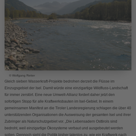
© Wolfgang Retter
Gleich sieben Wasserkraft-Projekte bedrohen derzeit die Flüsse im
Einzugsgebiet der Isel. Damit würde eine einzigartige Wildfluss-Landschaft
für immer zerstört. Eine neue Umwelt-Allianz fordert daher jetzt den
sofortigen Stopp für alle Kraftwerksbauten im Isel-Gebiet. In einem
gemeinsamen Manifest an die Tiroler Landesregierung schlagen die über 40
unterstützenden Organisationen die Ausweisung der gesamten Isel und ihrer
Zubringer als Naturschutzgebiet vor. „Die Lebensadern Osttirols sind
bedroht, weil einzigartige Ökosysteme verbaut und ausgebeutet werden
sollen. Dennoch sieht die Politik bisher tatenlos zu, wie ein Kraftwerk nach