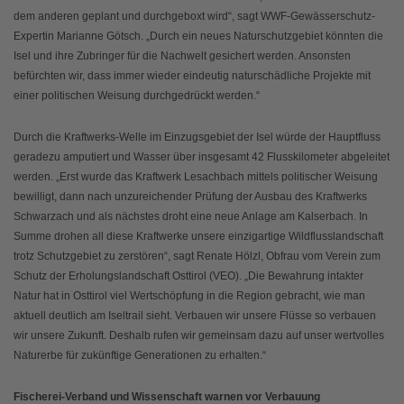
dem anderen geplant und durchgeboxt wird“, sagt WWF-Gewässerschutz-
Expertin Marianne Götsch. „Durch ein neues Naturschutzgebiet könnten die
Isel und ihre Zubringer für die Nachwelt gesichert werden. Ansonsten
befürchten wir, dass immer wieder eindeutig naturschädliche Projekte mit
einer politischen Weisung durchgedrückt werden.“
Durch die Kraftwerks-Welle im Einzugsgebiet der Isel würde der Hauptfluss
geradezu amputiert und Wasser über insgesamt 42 Flusskilometer abgeleitet
werden. „Erst wurde das Kraftwerk Lesachbach mittels politischer Weisung
bewilligt, dann nach unzureichender Prüfung der Ausbau des Kraftwerks
Schwarzach und als nächstes droht eine neue Anlage am Kalserbach. In
Summe drohen all diese Kraftwerke unsere einzigartige Wildflusslandschaft
trotz Schutzgebiet zu zerstören“, sagt Renate Hölzl, Obfrau vom Verein zum
Schutz der Erholungslandschaft Osttirol (VEO). „Die Bewahrung intakter
Natur hat in Osttirol viel Wertschöpfung in die Region gebracht, wie man
aktuell deutlich am Iseltrail sieht. Verbauen wir unsere Flüsse so verbauen
wir unsere Zukunft. Deshalb rufen wir gemeinsam dazu auf unser wertvolles
Naturerbe für zukünftige Generationen zu erhalten.“
Fischerei-Verband und Wissenschaft warnen vor Verbauung