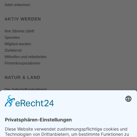
Arten erkennen
AKTIV WERDEN
Ihre Stimme zählt!
Spenden
Mitglied werden
Zivildienst
Mithelfen und mitarbeiten
Firmenkooperationen
NATUR & LAND
Die Zeitschrift natur&land
Archiv
Mediadaten
PRESSE
Fotos und Logos
Presseaussendungen