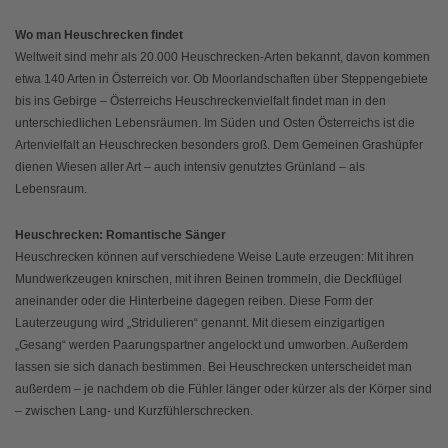
Wo man Heuschrecken findet
Weltweit sind mehr als 20.000 Heuschrecken-Arten bekannt, davon kommen
etwa 140 Arten in Österreich vor. Ob Moorlandschaften über Steppengebiete
bis ins Gebirge – Österreichs Heuschreckenvielfalt findet man in den
unterschiedlichen Lebensräumen. Im Süden und Osten Österreichs ist die
Artenvielfalt an Heuschrecken besonders groß. Dem Gemeinen Grashüpfer
dienen Wiesen aller Art – auch intensiv genutztes Grünland – als
Lebensraum.
Heuschrecken: Romantische Sänger
Heuschrecken können auf verschiedene Weise Laute erzeugen: Mit ihren
Mundwerkzeugen knirschen, mit ihren Beinen trommeln, die Deckflügel
aneinander oder die Hinterbeine dagegen reiben. Diese Form der
Lauterzeugung wird „Stridulieren“ genannt. Mit diesem einzigartigen
„Gesang“ werden Paarungspartner angelockt und umworben. Außerdem
lassen sie sich danach bestimmen. Bei Heuschrecken unterscheidet man
außerdem – je nachdem ob die Fühler länger oder kürzer als der Körper sind
– zwischen Lang- und Kurzfühlerschrecken.