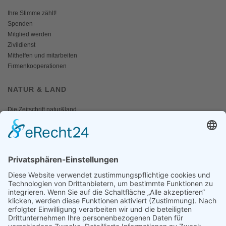
Ihre Stimme zählt!
Spenden
Mitglied werden
Zivildienst
Mithelfen und mitarbeiten
Firmenkooperationen
NATUR & LAND
Die Zeitschrift natur&land
Archiv
Mediadaten
PRESSE
Fotos und Logos
Presseaussendungen
Presse
Presseinformationen abonnieren