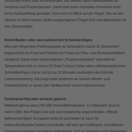
Sträuchern kann man ihn entdecken, auf Wiesen beim Nektartanken an
Heilziest und Flockenblumen. Damit man beim schnellen Hinsehen nicht
einen Kohlweißling vermutet, lohnt sich ein Blick auf die Flügel: Die an den
Spitzen in einen kurzen Zipfel ausgezogenen Flügel sind charakteristisch für
den Zitronenfalter.
Rekordhalter unter den heimischen Schmetterlingen
Was den fliegenden Frühlingsboten so besonders macht: Er überwintert
ungeschützt vor Frost und Schnee im Freien an Efeu- und Brombeerblättern
hängend. Dank eines körpereigenen „Frostschutzmittels“ übersteht er
Temperaturen bis zu minus 20 Grad Celsius! Unter allen mitteleuropäischen
Schmetterlingen hat er mit bis zu 12 Monaten außerdem die höchste
Lebenserwartung. Das liegt unter anderem an seinem Winter- und
Sommerschlaf, in denen der Stoffwechsel enorm reduziert wird.
Farbenprächtig oder bestens getarnt
Weltweit gibt es etwa 200.000 Schmetterlingsarten, in Österreich sind es
rund 4.000. Ihre Flügel sind von dachziegelartig angeordneten, oftmals
farbenprächtigen Schuppen bedeckt und bilden je nach Art
unterschiedlichste Farben und Muster. Mit dem gut sichtbaren, einrollbaren
Saugrüssel können sie Nektar aufnehmen, sich an Honigtau oder faulendem