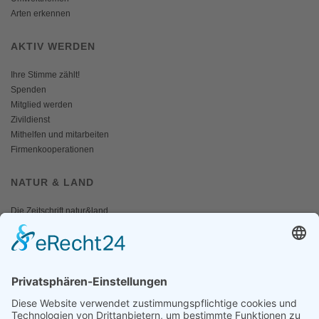
Arten erkennen
AKTIV WERDEN
Ihre Stimme zählt!
Spenden
Mitglied werden
Zivildienst
Mithelfen und mitarbeiten
Firmenkooperationen
NATUR & LAND
Die Zeitschrift natur&land
Archiv
Mediadaten
PRESSE
Fotos und Logos
Presseaussendungen