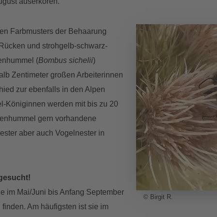
ugust auserkoren.
len Farbmusters der Behaarung
 Rücken und strohgelb-schwarz-
henhummel (
Bombus sichelii
)
alb Zentimeter großen Arbeiterinnen
chied zur ebenfalls in den Alpen
öniginnen werden mit bis zu 20
öhenhummel gern vorhandene
ester aber auch Vogelnester in
gesucht!
e im Mai/Juni bis Anfang September
© Birgit R.
finden. Am häufigsten ist sie im