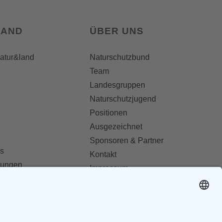
LAND
ÜBER UNS
natur&land
Naturschutzbund
Team
Landesgruppen
Naturschutzjugend
Positionen
Ausgezeichnet
Sponsoren & Partner
s
Kontakt
dungen
Impressum
Datenschutz
ionen abonnieren
AGB