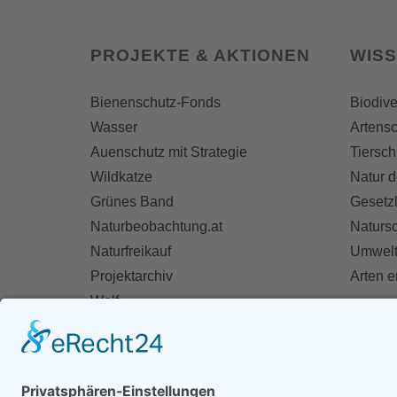
PROJEKTE & AKTIONEN
WIS
Bienenschutz-Fonds
Biodive
Wasser
Artensc
Auenschutz mit Strategie
Tiersch
Wildkatze
Natur d
Grünes Band
Gesetz
Naturbeobachtung.at
Naturs
Naturfreikauf
Umwelt
Projektarchiv
Arten 
Wolf
Fischotter
AKT
Ihre St