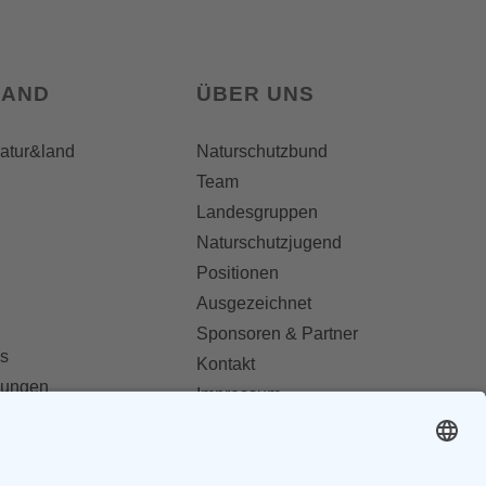
LAND
ÜBER UNS
natur&land
Naturschutzbund
Team
Landesgruppen
Naturschutzjugend
Positionen
Ausgezeichnet
Sponsoren & Partner
s
Kontakt
dungen
Impressum
Datenschutz
ionen abonnieren
AGB