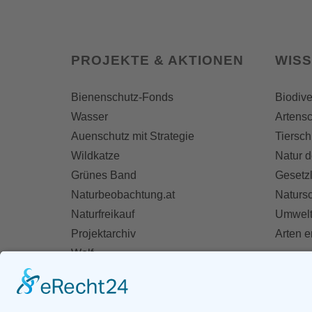
PROJEKTE & AKTIONEN
WIS
Bienenschutz-Fonds
Biodive
Wasser
Artensc
Auenschutz mit Strategie
Tiersch
Wildkatze
Natur d
Grünes Band
Gesetz
Naturbeobachtung.at
Naturs
Naturfreikauf
Umwelt
Projektarchiv
Arten 
Wolf
Fischotter
AKT