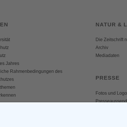
SEN
NATUR & 
rsität
Die Zeitschrift 
hutz
Archiv
utz
Mediadaten
es Jahres
liche Rahmenbedingungen des
PRESSE
chutzes
themen
Fotos und Logo
erkennen
Presseaussen
Presse
Presseinformat
IV WERDEN