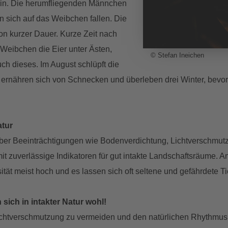
ein. Die herumfliegenden Männchen
sich auf das Weibchen fallen. Die
n kurzer Dauer. Kurze Zeit nach
Weibchen die Eier unter Ästen,
© Stefan Ineichen
uch dieses. Im August schlüpft die
rnähren sich von Schnecken und überleben drei Winter, bevor s
atur
er Beeinträchtigungen wie Bodenverdichtung, Lichtverschmutz
t zuverlässige Indikatoren für gut intakte Landschaftsräume. 
rsität meist hoch und es lassen sich oft seltene und gefährdete T
ich in intakter Natur wohl!
chtverschmutzung zu vermeiden und den natürlichen Rhythmus 