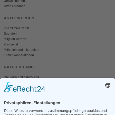
Umweltthemen
Arten erkennen
AKTIV WERDEN
Ihre Stimme zählt!
Spenden
Mitglied werden
Zivildienst
Mithelfen und mitarbeiten
Firmenkooperationen
NATUR & LAND
Die Zeitschrift natur&land
Archiv
Mediadaten
PRESSE
Fotos und Logos