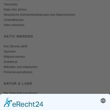
Tierschutz
Natur des Jahres
Gesetzliche Rahmenbedingungen des Naturschutzes
Umweltthemen
Arten erkennen
AKTIV WERDEN
Ihre Stimme zählt!
Spenden
Mitglied werden
Zivildienst
Mithelfen und mitarbeiten
Firmenkooperationen
NATUR & LAND
Die Zeitschrift natur&land
Archiv
Mediadaten