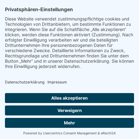
PRESSE
Fotos und Logos
Presseaussendungen
Presse
Presseinformationen abonnieren
ÜBER UNS
Naturschutzbund
Team
Landesgruppen
Naturschutzjugend
Positionen
Ausgezeichnet
Sponsoren & Partner
Kontakt
Impressum
Datenschutz
AGB
.