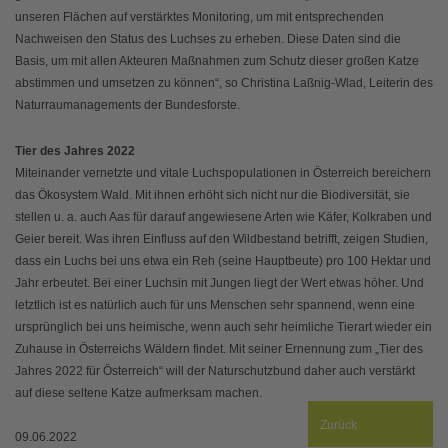
unseren Flächen auf verstärktes Monitoring, um mit entsprechenden
Nachweisen den Status des Luchses zu erheben. Diese Daten sind die
Basis, um mit allen Akteuren Maßnahmen zum Schutz dieser großen Katze
abstimmen und umsetzen zu können“, so Christina Laßnig-Wlad, Leiterin des
Naturraumanagements der Bundesforste.
Tier des Jahres 2022
Miteinander vernetzte und vitale Luchspopulationen in Österreich bereichern
das Ökosystem Wald. Mit ihnen erhöht sich nicht nur die Biodiversität, sie
stellen u. a. auch Aas für darauf angewiesene Arten wie Käfer, Kolkraben und
Geier bereit. Was ihren Einfluss auf den Wildbestand betrifft, zeigen Studien,
dass ein Luchs bei uns etwa ein Reh (seine Hauptbeute) pro 100 Hektar und
Jahr erbeutet. Bei einer Luchsin mit Jungen liegt der Wert etwas höher. Und
letztlich ist es natürlich auch für uns Menschen sehr spannend, wenn eine
ursprünglich bei uns heimische, wenn auch sehr heimliche Tierart wieder ein
Zuhause in Österreichs Wäldern findet. Mit seiner Ernennung zum „Tier des
Jahres 2022 für Österreich“ will der Naturschutzbund daher auch verstärkt
auf diese seltene Katze aufmerksam machen.
Zurück
09.06.2022