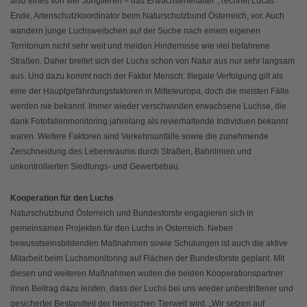
also eines von vier Jungtieren – das Erwachsenenalter“, rechnet Lucas
Ende, Artenschutzkoordinator beim Naturschutzbund Österreich, vor. Auch
wandern junge Luchsweibchen auf der Suche nach einem eigenen
Territorium nicht sehr weit und meiden Hindernisse wie viel befahrene
Straßen. Daher breitet sich der Luchs schon von Natur aus nur sehr langsam
aus. Und dazu kommt noch der Faktor Mensch: Illegale Verfolgung gilt als
eine der Hauptgefährdungsfaktoren in Mitteleuropa, doch die meisten Fälle
werden nie bekannt. Immer wieder verschwinden erwachsene Luchse, die
dank Fotofallenmonitoring jahrelang als revierhaltende Individuen bekannt
waren. Weitere Faktoren sind Verkehrsunfälle sowie die zunehmende
Zerschneidung des Lebensraums durch Straßen, Bahnlinien und
unkontrollierten Siedlungs- und Gewerbebau.
Kooperation für den Luchs
Naturschutzbund Österreich und Bundesforste engagieren sich in
gemeinsamen Projekten für den Luchs in Österreich. Neben
bewusstseinsbildenden Maßnahmen sowie Schulungen ist auch die aktive
Mitarbeit beim Luchsmonitoring auf Flächen der Bundesforste geplant. Mit
diesen und weiteren Maßnahmen wollen die beiden Kooperationspartner
ihren Beitrag dazu leisten, dass der Luchs bei uns wieder unbestrittener und
gesicherter Bestandteil der heimischen Tierwelt wird. „Wir setzen auf