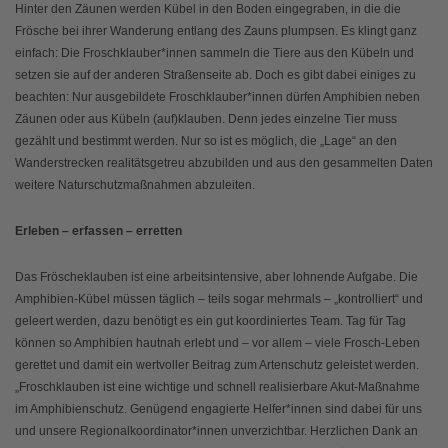
Hinter den Zäunen werden Kübel in den Boden eingegraben, in die die
Frösche bei ihrer Wanderung entlang des Zauns plumpsen. Es klingt ganz
einfach: Die Froschklauber*innen sammeln die Tiere aus den Kübeln und
setzen sie auf der anderen Straßenseite ab. Doch es gibt dabei einiges zu
beachten: Nur ausgebildete Froschklauber*innen dürfen Amphibien neben
Zäunen oder aus Kübeln (auf)klauben. Denn jedes einzelne Tier muss
gezählt und bestimmt werden. Nur so ist es möglich, die „Lage“ an den
Wanderstrecken realitätsgetreu abzubilden und aus den gesammelten Daten
weitere Naturschutzmaßnahmen abzuleiten.
Erleben – erfassen – erretten
Das Fröscheklauben ist eine arbeitsintensive, aber lohnende Aufgabe. Die
Amphibien-Kübel müssen täglich – teils sogar mehrmals – „kontrolliert“ und
geleert werden, dazu benötigt es ein gut koordiniertes Team. Tag für Tag
können so Amphibien hautnah erlebt und – vor allem – viele Frosch-Leben
gerettet und damit ein wertvoller Beitrag zum Artenschutz geleistet werden.
„Froschklauben ist eine wichtige und schnell realisierbare Akut-Maßnahme
im Amphibienschutz. Genügend engagierte Helfer*innen sind dabei für uns
und unsere Regionalkoordinator*innen unverzichtbar. Herzlichen Dank an