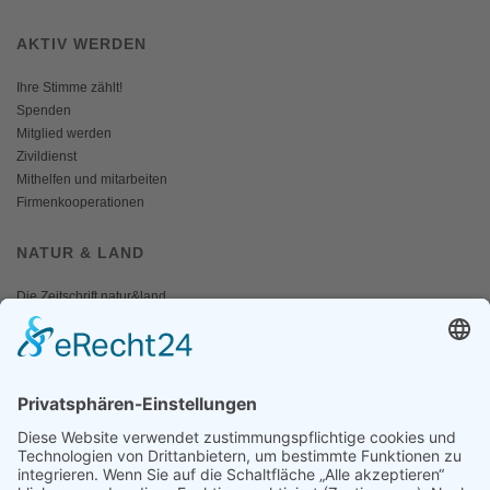
AKTIV WERDEN
Ihre Stimme zählt!
Spenden
Mitglied werden
Zivildienst
Mithelfen und mitarbeiten
Firmenkooperationen
NATUR & LAND
Die Zeitschrift natur&land
Archiv
Mediadaten
PRESSE
Fotos und Logos
Presseaussendungen
Presse