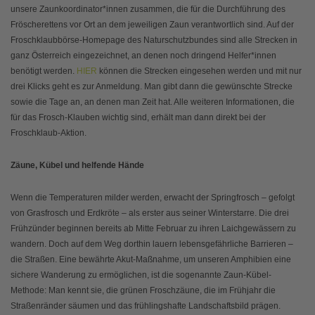
unsere Zaunkoordinator*innen zusammen, die für die Durchführung des
Fröscherettens vor Ort an dem jeweiligen Zaun verantwortlich sind. Auf der
Froschklaubbörse-Homepage des Naturschutzbundes sind alle Strecken in
ganz Österreich eingezeichnet, an denen noch dringend Helfer*innen
benötigt werden.
HIER
können die Strecken eingesehen werden und mit nur
drei Klicks geht es zur Anmeldung. Man gibt dann die gewünschte Strecke
sowie die Tage an, an denen man Zeit hat. Alle weiteren Informationen, die
für das Frosch-Klauben wichtig sind, erhält man dann direkt bei der
Froschklaub-Aktion.
Zäune, Kübel und helfende Hände
Wenn die Temperaturen milder werden, erwacht der Springfrosch – gefolgt
von Grasfrosch und Erdkröte – als erster aus seiner Winterstarre. Die drei
Frühzünder beginnen bereits ab Mitte Februar zu ihren Laichgewässern zu
wandern. Doch auf dem Weg dorthin lauern lebensgefährliche Barrieren –
die Straßen. Eine bewährte Akut-Maßnahme, um unseren Amphibien eine
sichere Wanderung zu ermöglichen, ist die sogenannte Zaun-Kübel-
Methode: Man kennt sie, die grünen Froschzäune, die im Frühjahr die
Straßenränder säumen und das frühlingshafte Landschaftsbild prägen.