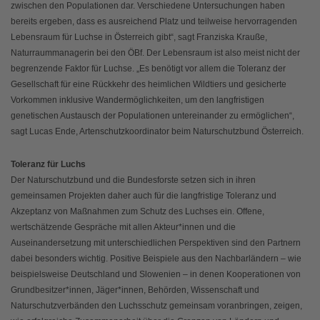
zwischen den Populationen dar. Verschiedene Untersuchungen haben
bereits ergeben, dass es ausreichend Platz und teilweise hervorragenden
Lebensraum für Luchse in Österreich gibt“, sagt Franziska Krauße,
Naturraummanagerin bei den ÖBf. Der Lebensraum ist also meist nicht der
begrenzende Faktor für Luchse. „Es benötigt vor allem die Toleranz der
Gesellschaft für eine Rückkehr des heimlichen Wildtiers und gesicherte
Vorkommen inklusive Wandermöglichkeiten, um den langfristigen
genetischen Austausch der Populationen untereinander zu ermöglichen“,
sagt Lucas Ende, Artenschutzkoordinator beim Naturschutzbund Österreich.
Toleranz für Luchs
Der Naturschutzbund und die Bundesforste setzen sich in ihren
gemeinsamen Projekten daher auch für die langfristige Toleranz und
Akzeptanz von Maßnahmen zum Schutz des Luchses ein. Offene,
wertschätzende Gespräche mit allen Akteur*innen und die
Auseinandersetzung mit unterschiedlichen Perspektiven sind den Partnern
dabei besonders wichtig. Positive Beispiele aus den Nachbarländern – wie
beispielsweise Deutschland und Slowenien – in denen Kooperationen von
Grundbesitzer*innen, Jäger*innen, Behörden, Wissenschaft und
Naturschutzverbänden den Luchsschutz gemeinsam voranbringen, zeigen,