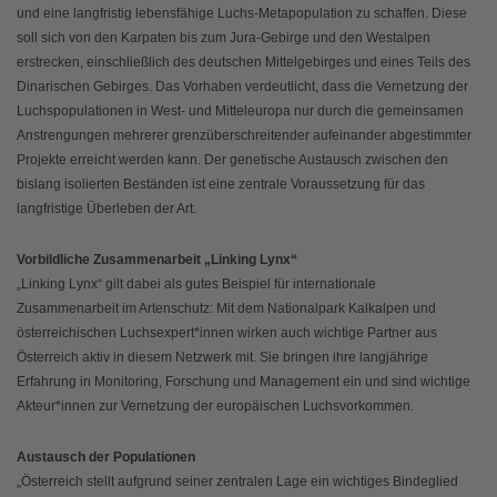
und eine langfristig lebensfähige Luchs-Metapopulation zu schaffen. Diese
soll sich von den Karpaten bis zum Jura-Gebirge und den Westalpen
erstrecken, einschließlich des deutschen Mittelgebirges und eines Teils des
Dinarischen Gebirges. Das Vorhaben verdeutlicht, dass die Vernetzung der
Luchspopulationen in West- und Mitteleuropa nur durch die gemeinsamen
Anstrengungen mehrerer grenzüberschreitender aufeinander abgestimmter
Projekte erreicht werden kann. Der genetische Austausch zwischen den
bislang isolierten Beständen ist eine zentrale Voraussetzung für das
langfristige Überleben der Art.
Vorbildliche Zusammenarbeit „Linking Lynx“
„Linking Lynx“ gilt dabei als gutes Beispiel für internationale
Zusammenarbeit im Artenschutz: Mit dem Nationalpark Kalkalpen und
österreichischen Luchsexpert*innen wirken auch wichtige Partner aus
Österreich aktiv in diesem Netzwerk mit. Sie bringen ihre langjährige
Erfahrung in Monitoring, Forschung und Management ein und sind wichtige
Akteur*innen zur Vernetzung der europäischen Luchsvorkommen.
Austausch der Populationen
„Österreich stellt aufgrund seiner zentralen Lage ein wichtiges Bindeglied