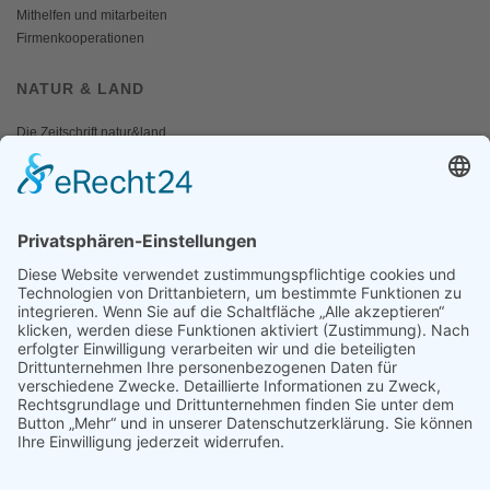
Mithelfen und mitarbeiten
Firmenkooperationen
NATUR & LAND
Die Zeitschrift natur&land
Archiv
Mediadaten
PRESSE
Fotos und Logos
Presseaussendungen
Presse
Presseinformationen abonnieren
ÜBER UNS
Naturschutzbund
Team
Landesgruppen