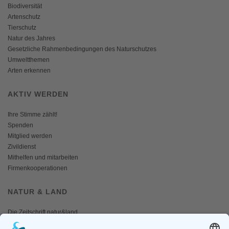
Biodiversität
Artenschutz
Tierschutz
Natur des Jahres
Gesetzliche Rahmenbedingungen des Naturschutzes
Umweltthemen
Arten erkennen
AKTIV WERDEN
Ihre Stimme zählt!
Spenden
Mitglied werden
Zivildienst
Mithelfen und mitarbeiten
Firmenkooperationen
NATUR & LAND
Die Zeitschrift natur&land
Archiv