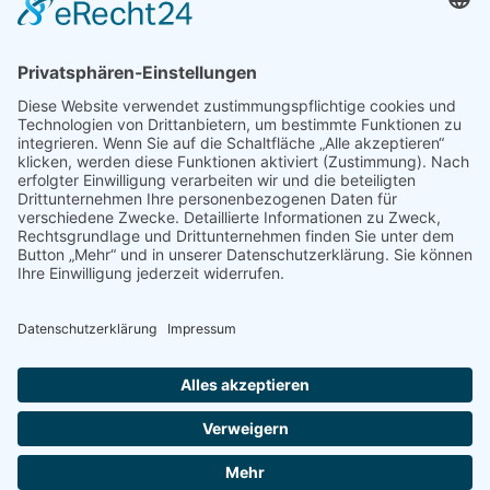
Mediadaten
PRESSE
Fotos und Logos
Presseaussendungen
Presse
Presseinformationen abonnieren
ÜBER UNS
Naturschutzbund
Team
Landesgruppen
Naturschutzjugend
Positionen
Ausgezeichnet
Sponsoren & Partner
Kontakt
Impressum
Datenschutz