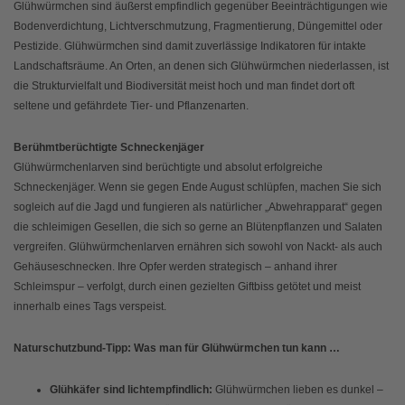
Glühwürmchen sind äußerst empfindlich gegenüber Beeinträchtigungen wie
Bodenverdichtung, Lichtverschmutzung, Fragmentierung, Düngemittel oder
Pestizide. Glühwürmchen sind damit zuverlässige Indikatoren für intakte
Landschaftsräume. An Orten, an denen sich Glühwürmchen niederlassen, ist
die Strukturvielfalt und Biodiversität meist hoch und man findet dort oft
seltene und gefährdete Tier- und Pflanzenarten.
Berühmtberüchtigte Schneckenjäger
Glühwürmchenlarven sind berüchtigte und absolut erfolgreiche
Schneckenjäger. Wenn sie gegen Ende August schlüpfen, machen Sie sich
sogleich auf die Jagd und fungieren als natürlicher „Abwehrapparat“ gegen
die schleimigen Gesellen, die sich so gerne an Blütenpflanzen und Salaten
vergreifen. Glühwürmchenlarven ernähren sich sowohl von Nackt- als auch
Gehäuseschnecken. Ihre Opfer werden strategisch – anhand ihrer
Schleimspur – verfolgt, durch einen gezielten Giftbiss getötet und meist
innerhalb eines Tags verspeist.
Naturschutzbund-Tipp: Was man für Glühwürmchen tun kann …
Glühkäfer sind lichtempfindlich:
Glühwürmchen lieben es dunkel –