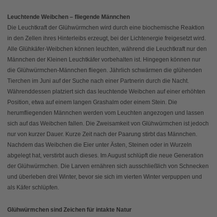
Leuchtende Weibchen – fliegende Männchen
Die Leuchtkraft der Glühwürmchen wird durch eine biochemische Reaktion
in den Zellen ihres Hinterleibs erzeugt, bei der Lichtenergie freigesetzt wird.
Alle Glühkäfer-Weibchen können leuchten, während die Leuchtkraft nur den
Männchen der Kleinen Leuchtkäfer vorbehalten ist. Hingegen können nur
die Glühwürmchen-Männchen fliegen. Jährlich schwärmen die glühenden
Tierchen im Juni auf der Suche nach einer Partnerin durch die Nacht.
Währenddessen platziert sich das leuchtende Weibchen auf einer erhöhten
Position, etwa auf einem langen Grashalm oder einem Stein. Die
herumfliegenden Männchen werden vom Leuchten angezogen und lassen
sich auf das Weibchen fallen. Die Zweisamkeit von Glühwürmchen ist jedoch
nur von kurzer Dauer. Kurze Zeit nach der Paarung stirbt das Männchen.
Nachdem das Weibchen die Eier unter Ästen, Steinen oder in Wurzeln
abgelegt hat, verstirbt auch dieses. Im August schlüpft die neue Generation
der Glühwürmchen. Die Larven ernähren sich ausschließlich von Schnecken
und überleben drei Winter, bevor sie sich im vierten Winter verpuppen und
als Käfer schlüpfen.
Glühwürmchen sind Zeichen für intakte Natur