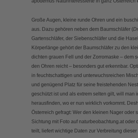
apodemus Naturinteressierte in ganz Österreich e
Große Augen, kleine runde Ohren und ein busch
aus. Dazu gehören neben dem Baumschläfer (
Dr
Gartenschläfer, der Siebenschläfer und die Has
Körperlänge gehört der Baumschläfer zu den kle
dichten grauen Fell und der Zorromaske – dem 
den Ohren reicht – besonders gut erkennbar. Op
in feuchtschattigen und unterwuchsreichen Mis
und genügend Platz für seine freistehenden Neste
geschützt ist und als extrem selten gilt, will ma
herausfinden, wo er nun wirklich vorkommt. Desha
Österreich gefragt: Wer den kleinen Nager oder 
Sichtung mit Foto auf naturbeobachtung.at oder
teilt, liefert wichtige Daten zur Verbreitung diese