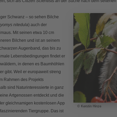
in, sich als Citizen Scientists an der Suche nach dem seltenen
iger Schwanz – so sehen Bilche
yomys nitedula
) auch der
elmaus. Mit seinen etwa 10 cm
ineren Bilchen und ist an seinem
schwarzen Augenband, das bis zu
timale Lebensbedingungen findet er
chwäldern, in denen es Baumhöhlen
r gibt. Weil er europaweit streng
n im Rahmen des Projekts
lb sind Naturinteressierte in ganz
seine Artgenossen entdeckt und die
 der gleichnamigen kostenlosen App
© Kerstin Hinze
r faszinierenden Tiergruppe. Das ist