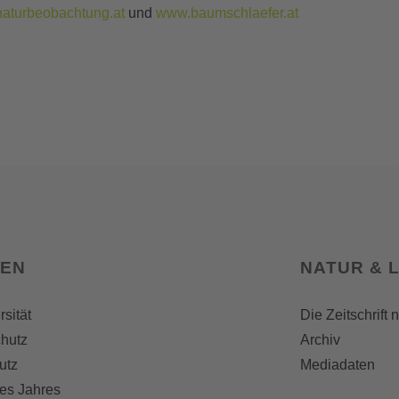
aturbeobachtung.at
und
www.baumschlaefer.at
SEN
NATUR & 
rsität
Die Zeitschrift 
hutz
Archiv
utz
Mediadaten
es Jahres