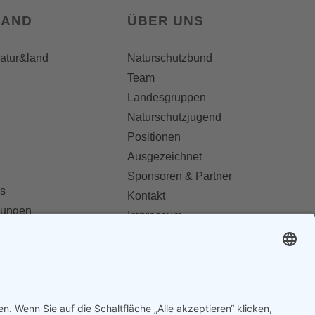
LAND
ÜBER UNS
natur&land
Naturschutzbund
Team
Landesgruppen
Naturschutzjugend
Positionen
Ausgezeichnet
Sponsoren & Partner
s
Kontakt
dungen
Impressum
Datenschutz
ionen abonnieren
AGB