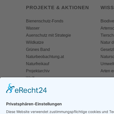
PROJEKTE & AKTIONEN
WIS
Bienenschutz-Fonds
Biodive
Wasser
Artensc
Auenschutz mit Strategie
Tiersch
Wildkatze
Natur d
Grünes Band
Gesetz
Naturbeobachtung.at
Naturs
Naturfreikauf
Umwelt
Projektarchiv
Arten 
Wolf
Fischotter
AKT
Ihre St
Spend