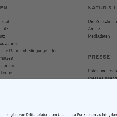
SEN
NATUR & 
rsität
Die Zeitschrift 
hutz
Archiv
utz
Mediadaten
es Jahres
liche Rahmenbedingungen des
PRESSE
chutzes
themen
Fotos und Logo
erkennen
Presseaussen
Presse
Presseinformat
IV WERDEN
imme zählt!
en