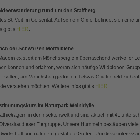
ideenwanderung rund um den Staffberg
tes St. Veit im Gölsental. Auf seinem Gipfel befindet sich eine 
s gibt’s
HIER
.
nach der Schwarzen Mörtelbiene
uern existiert am Mönchsberg ein überraschend wertvoller Leb
nen kennen und erfahren, woran sich häufige Wildbienen-Grupp
hr selten, am Mönchsberg jedoch mit etwas Glück direkt zu beob
ände verstehen möchten. Weitere Infos gibt’s
HIER.
stimmungskurs
im Naturpark Weinidylle
trägern in der Insektenwelt und sind aktuell mit 41 unterschie
 Diversität dieser Tiergruppe. Unsere Hummeln bestäuben viele 
wirtschaft und naturfern gestaltete Gärten. Um diese interess