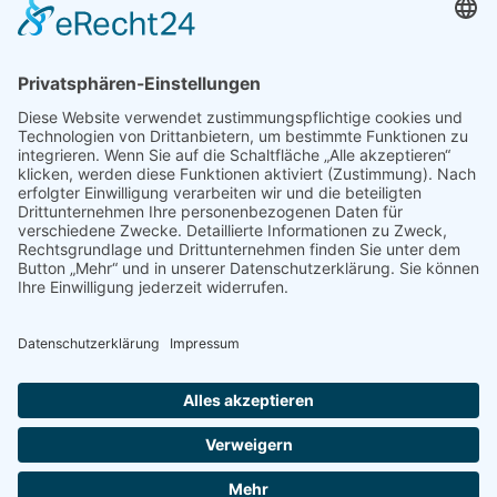
Mediadaten
PRESSE
Fotos und Logos
Presseaussendungen
Presse
Presseinformationen abonnieren
ÜBER UNS
Naturschutzbund
Team
Landesgruppen
Naturschutzjugend
Positionen
Ausgezeichnet
Sponsoren & Partner
Kontakt
Impressum
Datenschutz