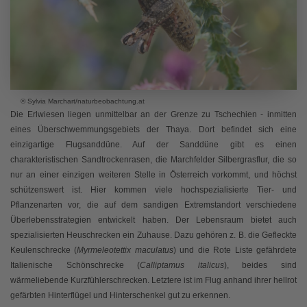
© Sylvia Marchart/naturbeobachtung.at
Die Erlwiesen liegen unmittelbar an der Grenze zu Tschechien - inmitten
eines Überschwemmungsgebiets der Thaya. Dort befindet sich eine
einzigartige Flugsanddüne. Auf der Sanddüne gibt es einen
charakteristischen Sandtrockenrasen, die Marchfelder Silbergrasflur, die so
nur an einer einzigen weiteren Stelle in Österreich vorkommt, und höchst
schützenswert ist. Hier kommen viele hochspezialisierte Tier- und
Pflanzenarten vor, die auf dem sandigen Extremstandort verschiedene
Überlebensstrategien entwickelt haben. Der Lebensraum bietet auch
spezialisierten Heuschrecken ein Zuhause. Dazu gehören z. B. die Gefleckte
Keulenschrecke (
Myrmeleotettix maculatus
) und die Rote Liste gefährdete
Italienische Schönschrecke (
Calliptamus italicus
), beides sind
wärmeliebende Kurzfühlerschrecken. Letztere ist im Flug anhand ihrer hellrot
gefärbten Hinterflügel und Hinterschenkel gut zu erkennen.