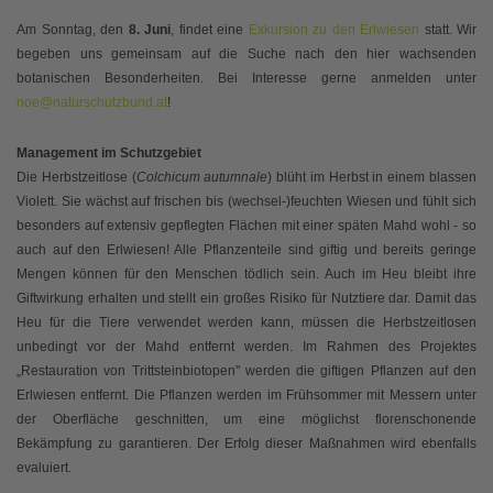
Am Sonntag, den
8. Juni
, findet eine
Exkursion zu den Erlwiesen
statt. Wir
begeben uns gemeinsam auf die Suche nach den hier wachsenden
botanischen Besonderheiten. Bei Interesse gerne anmelden unter
noe@naturschutzbund.at
!
Management im Schutzgebiet
Die Herbstzeitlose (
Colchicum autumnale
) blüht im Herbst in einem blassen
Violett. Sie wächst auf frischen bis (wechsel-)feuchten Wiesen und fühlt sich
besonders auf extensiv gepflegten Flächen mit einer späten Mahd wohl - so
auch auf den Erlwiesen! Alle Pflanzenteile sind giftig und bereits geringe
Mengen können für den Menschen tödlich sein. Auch im Heu bleibt ihre
Giftwirkung erhalten und stellt ein großes Risiko für Nutztiere dar. Damit das
Heu für die Tiere verwendet werden kann, müssen die Herbstzeitlosen
unbedingt vor der Mahd entfernt werden. Im Rahmen des Projektes
„Restauration von Trittsteinbiotopen" werden die giftigen Pflanzen auf den
Erlwiesen entfernt. Die Pflanzen werden im Frühsommer mit Messern unter
der Oberfläche geschnitten, um eine möglichst florenschonende
Bekämpfung zu garantieren. Der Erfolg dieser Maßnahmen wird ebenfalls
evaluiert.