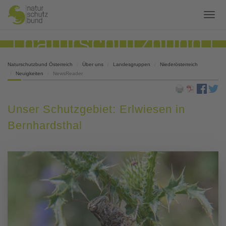
Naturschutzbund Österreich
Über uns
Landesgruppen
Niederösterreich
Neuigkeiten
NewsReader
Unser Schutzgebiet: Erlwiesen in
Bernhardsthal