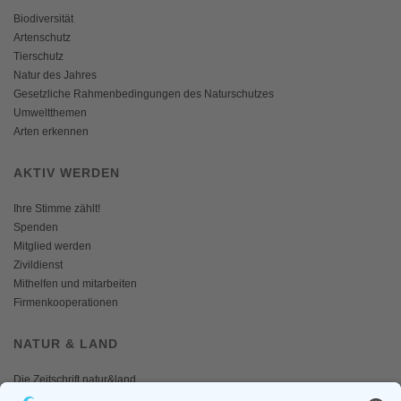
Biodiversität
Artenschutz
Tierschutz
Natur des Jahres
Gesetzliche Rahmenbedingungen des Naturschutzes
Umweltthemen
Arten erkennen
AKTIV WERDEN
Ihre Stimme zählt!
Spenden
Mitglied werden
Zivildienst
Mithelfen und mitarbeiten
Firmenkooperationen
NATUR & LAND
Die Zeitschrift natur&land
Archiv