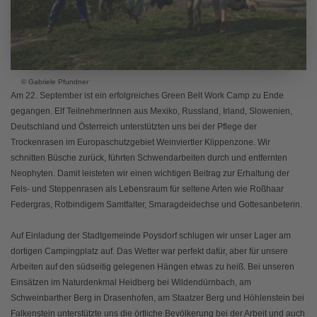
© Gabriele Pfundner
Am 22. September ist ein erfolgreiches Green Belt Work Camp zu Ende
gegangen. Elf TeilnehmerInnen aus Mexiko, Russland, Irland, Slowenien,
Deutschland und Österreich unterstützten uns bei der Pflege der
Trockenrasen im Europaschutzgebiet Weinviertler Klippenzone. Wir
schnitten Büsche zurück, führten Schwendarbeiten durch und entfernten
Neophyten. Damit leisteten wir einen wichtigen Beitrag zur Erhaltung der
Fels- und Steppenrasen als Lebensraum für seltene Arten wie Roßhaar
Federgras, Rotbindigem Samtfalter, Smaragdeidechse und Gottesanbeterin.
Auf Einladung der Stadtgemeinde Poysdorf schlugen wir unser Lager am
dortigen Campingplatz auf. Das Wetter war perfekt dafür, aber für unsere
Arbeiten auf den südseitig gelegenen Hängen etwas zu heiß. Bei unseren
Einsätzen im Naturdenkmal Heidberg bei Wildendürnbach, am
Schweinbarther Berg in Drasenhofen, am Staatzer Berg und Höhlenstein bei
Falkenstein unterstützte uns die örtliche Bevölkerung bei der Arbeit und auch