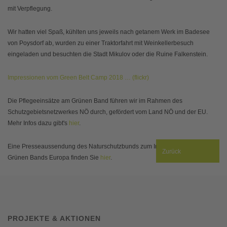
mit Verpflegung.
Wir hatten viel Spaß, kühlten uns jeweils nach getanem Werk im Badesee
von Poysdorf ab, wurden zu einer Traktorfahrt mit Weinkellerbesuch
eingeladen und besuchten die Stadt Mikulov oder die Ruine Falkenstein.
Impressionen vom Green Belt Camp 2018 … (flickr)
Die Pflegeeinsätze am Grünen Band führen wir im Rahmen des
Schutzgebietsnetzwerkes NÖ durch, gefördert vom Land NÖ und der EU.
Mehr Infos dazu gibt's
hier
.
Eine Presseaussendung des Naturschutzbunds zum Internationalen Tag des
Zurück
Grünen Bands Europa finden Sie
hier
.
PROJEKTE & AKTIONEN