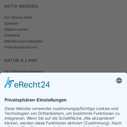
AKTIV WERDEN
Ihre Stimme zählt!
Spenden
Mitglied werden
Zivildienst
Mithelfen und mitarbeiten
Firmenkooperationen
NATUR & LAND
Die Zeitschrift natur&land
Archiv
Mediadaten
PRESSE
Fotos und Logos
Presseaussendungen
Presse
Presseinformationen abonnieren