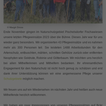
© Margit Gross
Ende November gingen im Naturschutzgebiet Pischelsdorfer Fischawiesen
unsere letzten Pflegeeinsätze 2023 über die Bühne. Dieses Jahr war für uns
wieder ganz besonders. Wir organisierten 43 Pflegeeinsätze und es nahmen
mehr als 300 Personen teil. Sie leisteten 1488 Arbeitsstunden für den
Artenschutz, entbuschten, mähten, schnitten Gehölze zurück oder entfernten
Neophyten wie Goldrute, Robinie und Götterbaum. Wir möchten uns herzlich
bei allen Mithelferinnen und Mithelfern bedanken. Ihr ehrenamtliches
Engagement für den Naturschutz ist nicht hoch genug zu schätzen und erst
dank ihrer Unterstützung können wir eine angemessene Pflege unserer
Schutzgebiete
möglich machen.
Wir freuen uns auf ein Wiedersehen im nächsten Jahr und heißen auch neue
Mithelfende herzlich willkommen.
Wir haben ein paar Impressionen von unseren Pflegeeinsätzen auf flickr