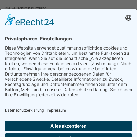
Die Zeitschrift natur&land
Archiv
Mediadaten
PRESSE
Fotos und Logos
Presseaussendungen
Presse
Presseinformationen abonnieren
ÜBER UNS
Naturschutzbund
Team
Landesgruppen
Naturschutzjugend
Positionen
Ausgezeichnet
Sponsoren & Partner