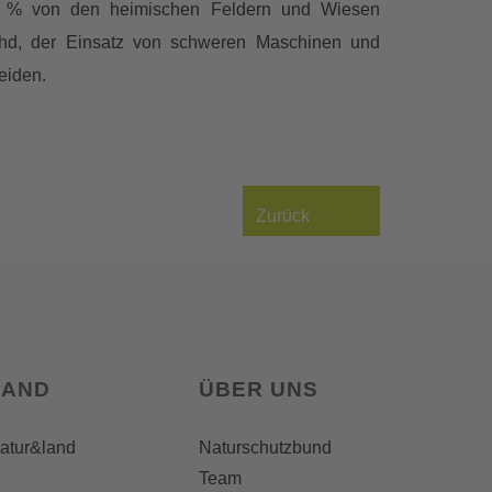
 40 % von den heimischen Feldern und Wiesen
Mahd, der Einsatz von schweren Maschinen und
eiden.
Zurück
LAND
ÜBER UNS
natur&land
Naturschutzbund
Team