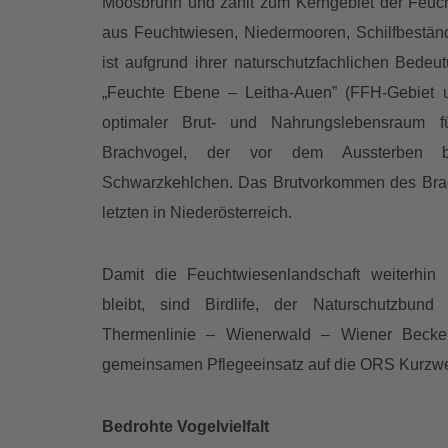
Moosbrunn und zählt zum Kerngebiet der Feuch
aus Feuchtwiesen, Niedermooren, Schilfbestä
ist aufgrund ihrer naturschutzfachlichen Bede
„Feuchte Ebene – Leitha-Auen” (FFH-Gebiet un
optimaler Brut- und Nahrungslebensraum f
Brachvogel, der vor dem Aussterben be
Schwarzkehlchen. Das Brutvorkommen des Brach
letzten in Niederösterreich.
Damit die Feuchtwiesenlandschaft weiterhin
bleibt, sind Birdlife, der Naturschutzbund
Thermenlinie – Wienerwald – Wiener Becken
gemeinsamen Pflegeeinsatz auf die ORS Kurzw
Bedrohte Vogelvielfalt