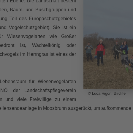
ten Ebene. Die Landschaft besteht
nden, Baum- und Buschgruppen und
utung Teil des Europaschutzgebietes
d Vogelschutzgebiet). Sie ist ein
ür Wiesenvogelarten wie Großer
droht ist, Wachtelkönig oder
vogels im Herrngras ist eines der
 Lebensraum für Wiesenvogelarten
 NÖ, der Landschaftspflegeverein
© Luca Rigon, Birdlife
 und viele Freiwillige zu einem
ellensendeanlage in Moosbrunn ausgerückt, um aufkommende 