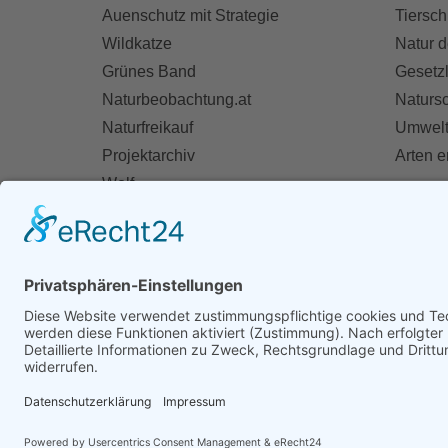
Auenschutz mit Strategie
Tiersch
Wildkatze
Natur d
Grünes Band
Gesetz
Naturbeobachtung.at
Naturs
Naturfreikauf
Umwelt
Projektarchiv
Arten 
Wolf
Fischotter
AKT
Ihre St
Spend
Mitglie
Zivildie
Mithelf
Firmen