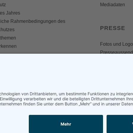
utz
Mediadaten
es Jahres
liche Rahmenbedingungen des
PRESSE
chutzes
themen
Fotos und Logo
erkennen
Presseaussen
Presse
Presseinformat
IV WERDEN
imme zählt!
en
d werden
nst
en und mitarbeiten
kooperationen