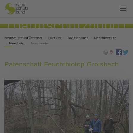
Naturschutzbund Österreich
Über uns
Landesgruppen
Niederösterreich
Neuigkeiten
NewsReader
Patenschaft Feuchtbiotop Groisbach