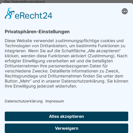
Die Zeitschrift natur&land
Archiv
Mediadaten
PRESSE
Fotos und Logos
Presseaussendungen
Presse
Presseinformationen abonnieren
ÜBER UNS
Naturschutzbund
Team
Landesgruppen
Naturschutzjugend
Positionen
Ausgezeichnet
Sponsoren & Partner
Kontakt