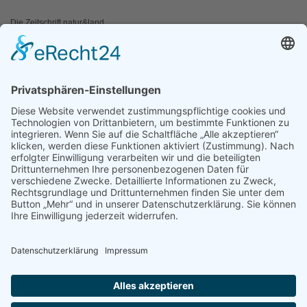
Die Zeitschrift natur&land
Archiv
Mediadaten
PRESSE
Fotos und Logos
Presseaussendungen
Presse
Presseinformationen abonnieren
ÜBER UNS
Naturschutzbund
Team
Landesgruppen
Naturschutzjugend
Positionen
Ausgezeichnet
Sponsoren & Partner