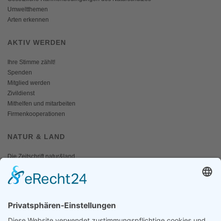
Umweltthemen
Arten erkennen
AKTIV WERDEN
Ihre Stimme zählt!
Spenden
Mitglied werden
Zivildienst
Mithelfen und mitarbeiten
Firmenkooperationen
NATUR & LAND
Die Zeitschrift natur&land
Archiv
Mediadaten
PRESSE
Fotos und Logos