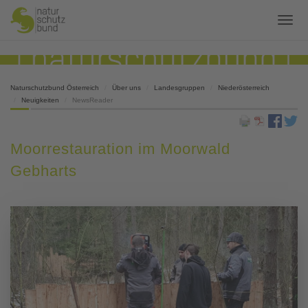
Naturschutzbund Österreich
Über uns
Landesgruppen
Niederösterreich
Neuigkeiten
NewsReader
Moorrestauration im Moorwald
Gebharts