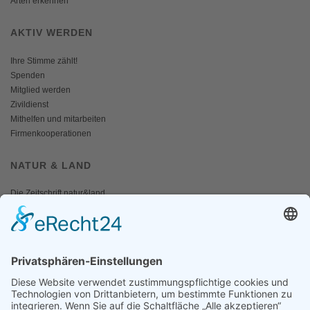
Arten erkennen
AKTIV WERDEN
Ihre Stimme zählt!
Spenden
Mitglied werden
Zivildienst
Mithelfen und mitarbeiten
Firmenkooperationen
NATUR & LAND
Die Zeitschrift natur&land
Archiv
Mediadaten
PRESSE
Fotos und Logos
Presseaussendungen