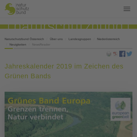
Naturschutzbund Österreich
Über uns
Landesgruppen
Niederösterreich
Neuigkeiten
NewsReader
Jahreskalender 2019 im Zeichen des
Grünen Bands