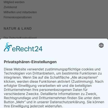
Mitglied werden
Zivildienst
Mithelfen und mitarbeiten
Firmenkooperationen
NATUR & LAND
Die Zeitschrift natur&land
Archiv
Mediadaten
PRESSE
Fotos und Logos
Presseaussendungen
Presse
Presseinformationen abonnieren
ÜBER UNS
Naturschutzbund